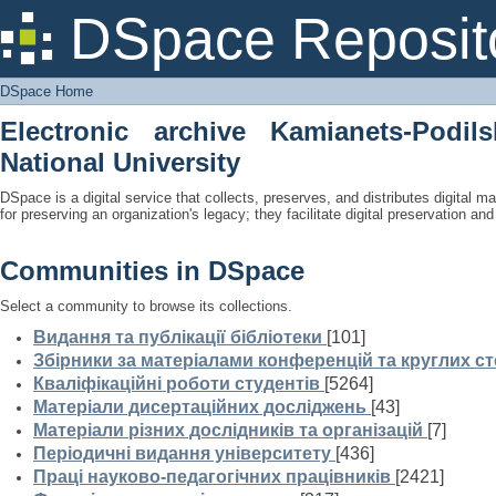
DSpace Home
DSpace Reposit
DSpace Home
Electronic archive Kamianets-Podil
National University
DSpace is a digital service that collects, preserves, and distributes digital ma
for preserving an organization's legacy; they facilitate digital preservation a
Communities in DSpace
Select a community to browse its collections.
Видання та публікації бібліотеки
[101]
Збірники за матеріалами конференцій та круглих ст
Кваліфікаційні роботи студентів
[5264]
Матеріали дисертаційних досліджень
[43]
Матеріали різних дослідників та організацій
[7]
Періодичні видання університету
[436]
Праці науково-педагогічних працівників
[2421]