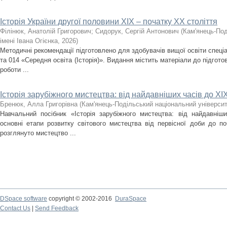
Історія України другої половини XIX – початку ХХ століття
Філінюк, Анатолій Григорович
;
Сидорук, Сергій Антонович
(
Кам'янець-Под
імені Івана Огієнка
,
2026
)
Методичні рекомендації підготовлено для здобувачів вищої освіти спеціа
та 014 «Середня освіта (Історія)». Видання містить матеріали до підгото
роботи ...
Історія зарубіжного мистецтва: від найдавніших часів до ХІХ
Бренюк, Алла Григорівна
(
Кам'янець-Подільський національний університе
Навчальний посібник «Історія зарубіжного мистецтва: від найдавніш
основні етапи розвитку світового мистецтва від первісної доби до по
розглянуто мистецтво ...
DSpace software
copyright © 2002-2016
DuraSpace
Contact Us
|
Send Feedback