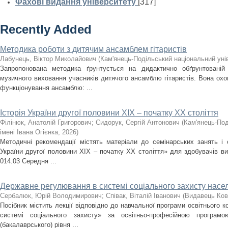
Фахові видання університету
[317]
Recently Added
Методика роботи з дитячим ансамблем гітаристів
Лабунець, Віктор Миколайович
(
Кам'янець-Подільський національний унів
Запропонована методика ґрунтується на дидактично обґрунтованій
музичного виховання учасників дитячого ансамблю гітаристів. Вона охоп
функціонування ансамблю: ...
Історія України другої половини XIX – початку ХХ століття
Філінюк, Анатолій Григорович
;
Сидорук, Сергій Антонович
(
Кам'янець-Под
імені Івана Огієнка
,
2026
)
Методичні рекомендації містять матеріали до семінарських занять і с
України другої половини ХІХ – початку ХХ століття» для здобувачів ви
014.03 Середня ...
Державне регулювання в системі соціального захисту насе
Сербалюк, Юрій Володимирович
;
Співак, Віталій Іванович
(
Видавець Ков
Посібник містить лекції відповідно до навчальної програми освітнього
системі соціального захисту» за освітньо-професійною програм
(бакалаврського) рівня ...