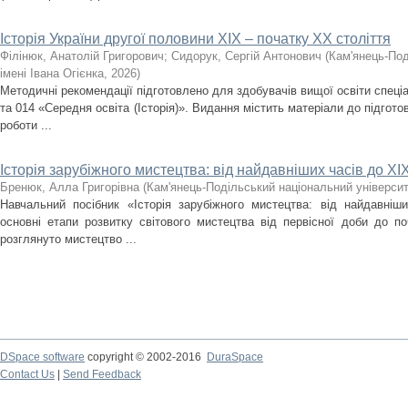
Історія України другої половини XIX – початку ХХ століття
Філінюк, Анатолій Григорович
;
Сидорук, Сергій Антонович
(
Кам'янець-Под
імені Івана Огієнка
,
2026
)
Методичні рекомендації підготовлено для здобувачів вищої освіти спеціа
та 014 «Середня освіта (Історія)». Видання містить матеріали до підгото
роботи ...
Історія зарубіжного мистецтва: від найдавніших часів до ХІХ
Бренюк, Алла Григорівна
(
Кам'янець-Подільський національний університе
Навчальний посібник «Історія зарубіжного мистецтва: від найдавніш
основні етапи розвитку світового мистецтва від первісної доби до по
розглянуто мистецтво ...
DSpace software
copyright © 2002-2016
DuraSpace
Contact Us
|
Send Feedback