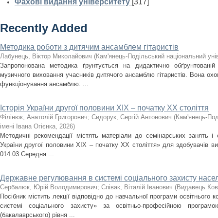
Фахові видання університету
[317]
Recently Added
Методика роботи з дитячим ансамблем гітаристів
Лабунець, Віктор Миколайович
(
Кам'янець-Подільський національний унів
Запропонована методика ґрунтується на дидактично обґрунтованій
музичного виховання учасників дитячого ансамблю гітаристів. Вона охоп
функціонування ансамблю: ...
Історія України другої половини XIX – початку ХХ століття
Філінюк, Анатолій Григорович
;
Сидорук, Сергій Антонович
(
Кам'янець-Под
імені Івана Огієнка
,
2026
)
Методичні рекомендації містять матеріали до семінарських занять і с
України другої половини ХІХ – початку ХХ століття» для здобувачів ви
014.03 Середня ...
Державне регулювання в системі соціального захисту насе
Сербалюк, Юрій Володимирович
;
Співак, Віталій Іванович
(
Видавець Ков
Посібник містить лекції відповідно до навчальної програми освітнього
системі соціального захисту» за освітньо-професійною програм
(бакалаврського) рівня ...