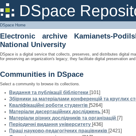
DSpace Home
DSpace Reposit
DSpace Home
Electronic archive Kamianets-Podil
National University
DSpace is a digital service that collects, preserves, and distributes digital ma
for preserving an organization's legacy; they facilitate digital preservation a
Communities in DSpace
Select a community to browse its collections.
Видання та публікації бібліотеки
[101]
Збірники за матеріалами конференцій та круглих ст
Кваліфікаційні роботи студентів
[5264]
Матеріали дисертаційних досліджень
[43]
Матеріали різних дослідників та організацій
[7]
Періодичні видання університету
[436]
Праці науково-педагогічних працівників
[2421]