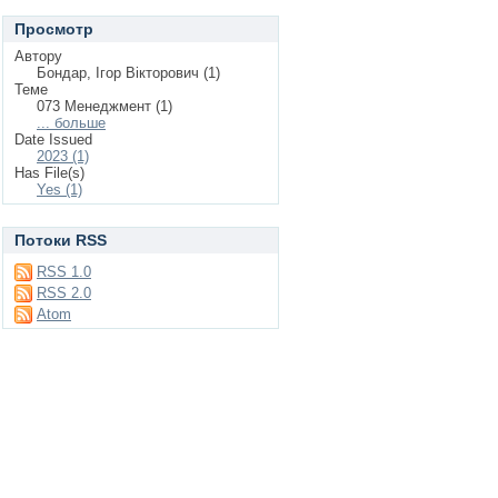
Просмотр
Автору
Бондар, Ігор Вікторович (1)
Теме
073 Менеджмент (1)
... больше
Date Issued
2023 (1)
Has File(s)
Yes (1)
Потоки RSS
RSS 1.0
RSS 2.0
Atom