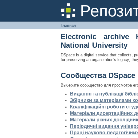
Главная
Репози
Главная
Electronic archive 
National University
DSpace is a digital service that collects, pr
for preserving an organization's legacy; the
Сообщества DSpace
Выберите сообщество для просмотра ег
Видання та публікації біблі
Збірники за матеріалами ко
Кваліфікаційні роботи студ
Матеріали дисертаційних 
Матеріали різних дослідник
Періодичні видання універ
Праці науково-педагогічних