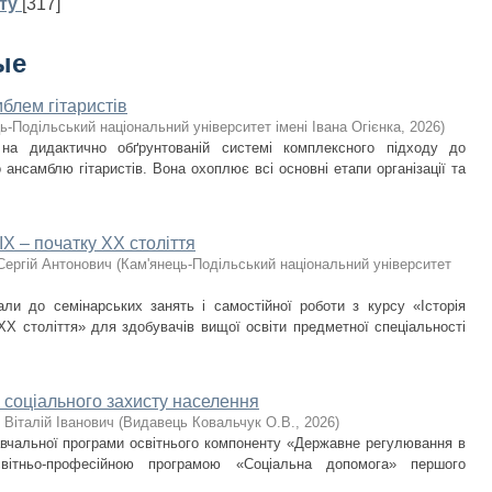
ту
[317]
ые
блем гітаристів
ь-Подільський національний університет імені Івана Огієнка
,
2026
)
 на дидактично обґрунтованій системі комплексного підходу до
ансамблю гітаристів. Вона охоплює всі основні етапи організації та
IX – початку ХХ століття
Сергій Антонович
(
Кам'янець-Подільський національний університет
али до семінарських занять і самостійної роботи з курсу «Історія
ХХ століття» для здобувачів вищої освіти предметної спеціальності
 соціального захисту населення
 Віталій Іванович
(
Видавець Ковальчук О.В.
,
2026
)
навчальної програми освітнього компоненту «Державне регулювання в
світньо-професійною програмою «Соціальна допомога» першого