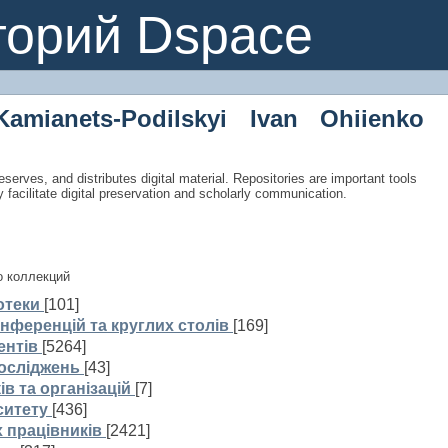
торий Dspace
Kamianets-Podilskyi Ivan Ohiienko
eserves, and distributes digital material. Repositories are important tools
y facilitate digital preservation and scholarly communication.
о коллекций
отеки
[101]
нференцій та круглих столів
[169]
ентів
[5264]
досліджень
[43]
ів та організацій
[7]
ситету
[436]
 працівників
[2421]