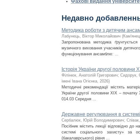
Фахові видання університе
Недавно добавленн
Методика роботи з дитячим ансам
Лабунець, Віктор Миколайович
(
Кам'янец
Запропонована методика ґрунтується
музичного виховання учасників дитячого 
функціонування ансамблю: ...
Історія України другої половини X
Філінюк, Анатолій Григорович
;
Сидорук, 
імені Івана Огієнка
,
2026
)
Методичні рекомендації містять матері
України другої половини ХІХ – початку 
014.03 Середня ...
Державне регулювання в системі
Сербалюк, Юрій Володимирович
;
Співак,
Посібник містить лекції відповідно до 
системі соціального захисту» за о
(бакалаврського) рівня ...