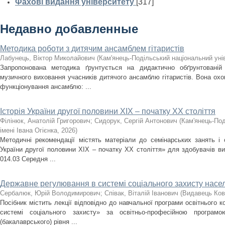
Фахові видання університету
[317]
Недавно добавленные
Методика роботи з дитячим ансамблем гітаристів
Лабунець, Віктор Миколайович
(
Кам'янець-Подільський національний унів
Запропонована методика ґрунтується на дидактично обґрунтованій
музичного виховання учасників дитячого ансамблю гітаристів. Вона охоп
функціонування ансамблю: ...
Історія України другої половини XIX – початку ХХ століття
Філінюк, Анатолій Григорович
;
Сидорук, Сергій Антонович
(
Кам'янець-Под
імені Івана Огієнка
,
2026
)
Методичні рекомендації містять матеріали до семінарських занять і с
України другої половини ХІХ – початку ХХ століття» для здобувачів ви
014.03 Середня ...
Державне регулювання в системі соціального захисту насе
Сербалюк, Юрій Володимирович
;
Співак, Віталій Іванович
(
Видавець Ков
Посібник містить лекції відповідно до навчальної програми освітнього
системі соціального захисту» за освітньо-професійною програм
(бакалаврського) рівня ...