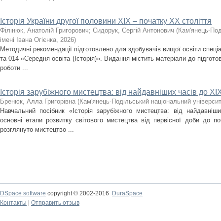
Історія України другої половини XIX – початку ХХ століття
Філінюк, Анатолій Григорович
;
Сидорук, Сергій Антонович
(
Кам'янець-Под
імені Івана Огієнка
,
2026
)
Методичні рекомендації підготовлено для здобувачів вищої освіти спеціа
та 014 «Середня освіта (Історія)». Видання містить матеріали до підгото
роботи ...
Історія зарубіжного мистецтва: від найдавніших часів до ХІХ
Бренюк, Алла Григорівна
(
Кам'янець-Подільський національний університе
Навчальний посібник «Історія зарубіжного мистецтва: від найдавніш
основні етапи розвитку світового мистецтва від первісної доби до по
розглянуто мистецтво ...
DSpace software
copyright © 2002-2016
DuraSpace
Контакты
|
Отправить отзыв