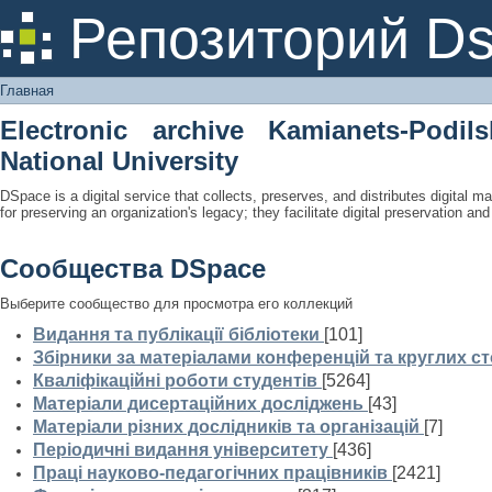
Главная
Репозиторий D
Главная
Electronic archive Kamianets-Podil
National University
DSpace is a digital service that collects, preserves, and distributes digital ma
for preserving an organization's legacy; they facilitate digital preservation a
Сообщества DSpace
Выберите сообщество для просмотра его коллекций
Видання та публікації бібліотеки
[101]
Збірники за матеріалами конференцій та круглих ст
Кваліфікаційні роботи студентів
[5264]
Матеріали дисертаційних досліджень
[43]
Матеріали різних дослідників та організацій
[7]
Періодичні видання університету
[436]
Праці науково-педагогічних працівників
[2421]