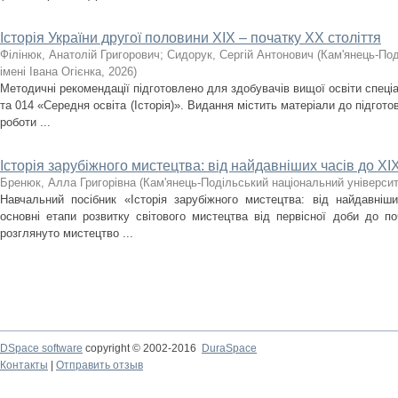
Історія України другої половини XIX – початку ХХ століття
Філінюк, Анатолій Григорович
;
Сидорук, Сергій Антонович
(
Кам'янець-Под
імені Івана Огієнка
,
2026
)
Методичні рекомендації підготовлено для здобувачів вищої освіти спеціа
та 014 «Середня освіта (Історія)». Видання містить матеріали до підгото
роботи ...
Історія зарубіжного мистецтва: від найдавніших часів до ХІХ
Бренюк, Алла Григорівна
(
Кам'янець-Подільський національний університе
Навчальний посібник «Історія зарубіжного мистецтва: від найдавніш
основні етапи розвитку світового мистецтва від первісної доби до по
розглянуто мистецтво ...
DSpace software
copyright © 2002-2016
DuraSpace
Контакты
|
Отправить отзыв