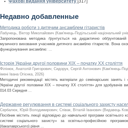
Фахові видання університету
[317]
Недавно добавленные
Методика роботи з дитячим ансамблем гітаристів
Лабунець, Віктор Миколайович
(
Кам'янець-Подільський національний унів
Запропонована методика ґрунтується на дидактично обґрунтованій
музичного виховання учасників дитячого ансамблю гітаристів. Вона охоп
функціонування ансамблю: ...
Історія України другої половини XIX – початку ХХ століття
Філінюк, Анатолій Григорович
;
Сидорук, Сергій Антонович
(
Кам'янець-Под
імені Івана Огієнка
,
2026
)
Методичні рекомендації містять матеріали до семінарських занять і с
України другої половини ХІХ – початку ХХ століття» для здобувачів ви
014.03 Середня ...
Державне регулювання в системі соціального захисту насе
Сербалюк, Юрій Володимирович
;
Співак, Віталій Іванович
(
Видавець Ков
Посібник містить лекції відповідно до навчальної програми освітнього
системі соціального захисту» за освітньо-професійною програм
(бакалаврського) рівня ...