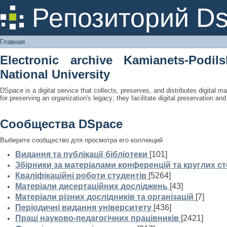
Главная
Репозиторий D
Главная
Electronic archive Kamianets-Podil
National University
DSpace is a digital service that collects, preserves, and distributes digital ma
for preserving an organization's legacy; they facilitate digital preservation a
Сообщества DSpace
Выберите сообщество для просмотра его коллекций
Видання та публікації бібліотеки
[101]
Збірники за матеріалами конференцій та круглих ст
Кваліфікаційні роботи студентів
[5264]
Матеріали дисертаційних досліджень
[43]
Матеріали різних дослідників та організацій
[7]
Періодичні видання університету
[436]
Праці науково-педагогічних працівників
[2421]