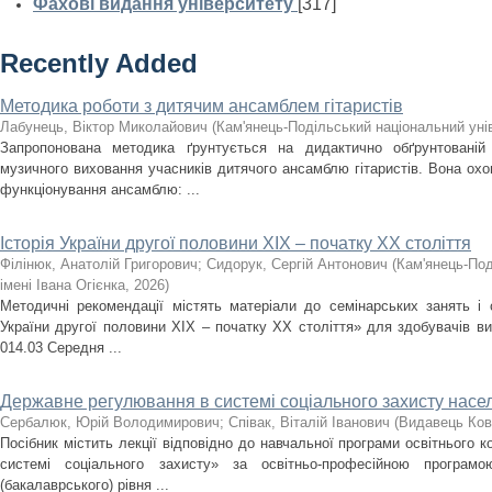
Фахові видання університету
[317]
Recently Added
Методика роботи з дитячим ансамблем гітаристів
Лабунець, Віктор Миколайович
(
Кам'янець-Подільський національний унів
Запропонована методика ґрунтується на дидактично обґрунтованій
музичного виховання учасників дитячого ансамблю гітаристів. Вона охоп
функціонування ансамблю: ...
Історія України другої половини XIX – початку ХХ століття
Філінюк, Анатолій Григорович
;
Сидорук, Сергій Антонович
(
Кам'янець-Под
імені Івана Огієнка
,
2026
)
Методичні рекомендації містять матеріали до семінарських занять і с
України другої половини ХІХ – початку ХХ століття» для здобувачів ви
014.03 Середня ...
Державне регулювання в системі соціального захисту насе
Сербалюк, Юрій Володимирович
;
Співак, Віталій Іванович
(
Видавець Ков
Посібник містить лекції відповідно до навчальної програми освітнього
системі соціального захисту» за освітньо-професійною програм
(бакалаврського) рівня ...