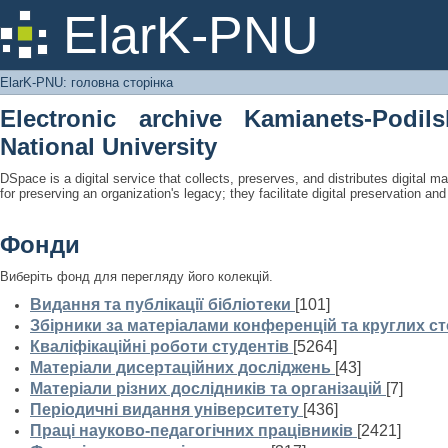
ElarK-PNU: головна сторінка
ElarK-PNU
ElarK-PNU: головна сторінка
Electronic archive Kamianets-Podil
National University
DSpace is a digital service that collects, preserves, and distributes digital ma
for preserving an organization's legacy; they facilitate digital preservation a
Фонди
Виберіть фонд для перегляду його колекцій.
Видання та публікації бібліотеки
[101]
Збірники за матеріалами конференцій та круглих ст
Кваліфікаційні роботи студентів
[5264]
Матеріали дисертаційних досліджень
[43]
Матеріали різних дослідників та організацій
[7]
Періодичні видання університету
[436]
Праці науково-педагогічних працівників
[2421]