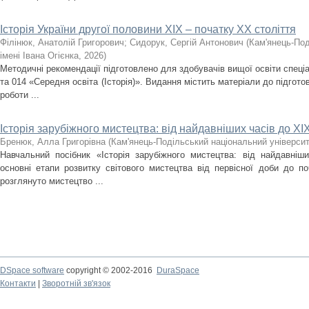
Історія України другої половини XIX – початку ХХ століття
Філінюк, Анатолій Григорович
;
Сидорук, Сергій Антонович
(
Кам'янець-Под
імені Івана Огієнка
,
2026
)
Методичні рекомендації підготовлено для здобувачів вищої освіти спеціа
та 014 «Середня освіта (Історія)». Видання містить матеріали до підгото
роботи ...
Історія зарубіжного мистецтва: від найдавніших часів до ХІХ
Бренюк, Алла Григорівна
(
Кам'янець-Подільський національний університе
Навчальний посібник «Історія зарубіжного мистецтва: від найдавніш
основні етапи розвитку світового мистецтва від первісної доби до по
розглянуто мистецтво ...
DSpace software
copyright © 2002-2016
DuraSpace
Контакти
|
Зворотній зв'язок