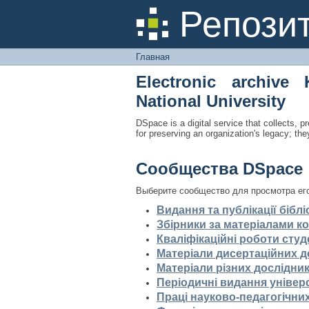
Главная
Репози
Главная
Electronic archive 
National University
DSpace is a digital service that collects, pr
for preserving an organization's legacy; the
Сообщества DSpace
Выберите сообщество для просмотра ег
Видання та публікації біблі
Збірники за матеріалами ко
Кваліфікаційні роботи студ
Матеріали дисертаційних 
Матеріали різних дослідник
Періодичні видання універ
Праці науково-педагогічних