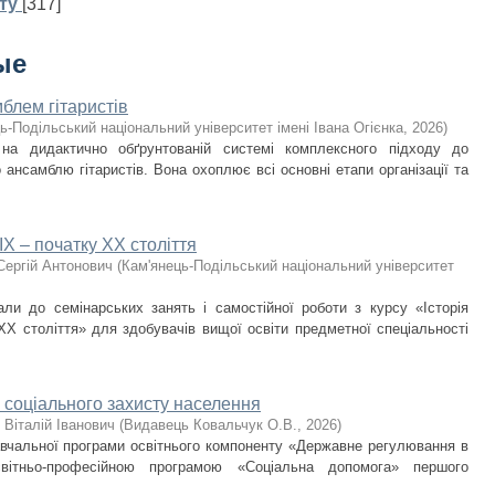
ту
[317]
ые
блем гітаристів
ь-Подільський національний університет імені Івана Огієнка
,
2026
)
 на дидактично обґрунтованій системі комплексного підходу до
ансамблю гітаристів. Вона охоплює всі основні етапи організації та
IX – початку ХХ століття
Сергій Антонович
(
Кам'янець-Подільський національний університет
али до семінарських занять і самостійної роботи з курсу «Історія
ХХ століття» для здобувачів вищої освіти предметної спеціальності
 соціального захисту населення
 Віталій Іванович
(
Видавець Ковальчук О.В.
,
2026
)
навчальної програми освітнього компоненту «Державне регулювання в
світньо-професійною програмою «Соціальна допомога» першого