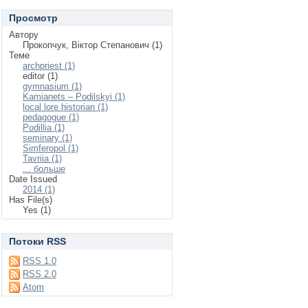
Просмотр
Автору
Прокопчук, Віктор Степанович (1)
Теме
archpriest (1)
editor (1)
gymnasium (1)
Kamianets – Podilskyi (1)
local lore historian (1)
pedagogue (1)
Podillia (1)
seminary (1)
Simferopol (1)
Tavriia (1)
... больше
Date Issued
2014 (1)
Has File(s)
Yes (1)
Потоки RSS
RSS 1.0
RSS 2.0
Atom