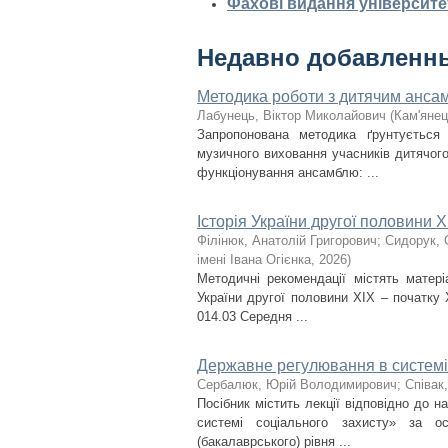
Фахові видання університе
Недавно добавленн
Методика роботи з дитячим ансам
Лабунець, Віктор Миколайович
(
Кам'янец
Запропонована методика ґрунтується
музичного виховання учасників дитячого 
функціонування ансамблю: ...
Історія України другої половини X
Філінюк, Анатолій Григорович
;
Сидорук, 
імені Івана Огієнка
,
2026
)
Методичні рекомендації містять матері
України другої половини ХІХ – початку 
014.03 Середня ...
Державне регулювання в системі
Сербалюк, Юрій Володимирович
;
Співак,
Посібник містить лекції відповідно до 
системі соціального захисту» за о
(бакалаврського) рівня ...