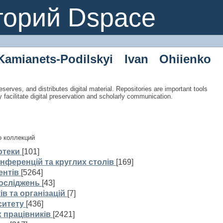
торий Dspace
Kamianets-Podilskyi Ivan Ohiienko
eserves, and distributes digital material. Repositories are important tools
y facilitate digital preservation and scholarly communication.
о коллекций
отеки
[101]
нференцій та круглих столів
[169]
ентів
[5264]
досліджень
[43]
ів та організацій
[7]
ситету
[436]
 працівників
[2421]