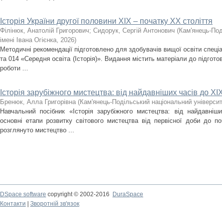
Історія України другої половини XIX – початку ХХ століття
Філінюк, Анатолій Григорович
;
Сидорук, Сергій Антонович
(
Кам'янець-Под
імені Івана Огієнка
,
2026
)
Методичні рекомендації підготовлено для здобувачів вищої освіти спеціа
та 014 «Середня освіта (Історія)». Видання містить матеріали до підгото
роботи ...
Історія зарубіжного мистецтва: від найдавніших часів до ХІХ
Бренюк, Алла Григорівна
(
Кам'янець-Подільський національний університе
Навчальний посібник «Історія зарубіжного мистецтва: від найдавніш
основні етапи розвитку світового мистецтва від первісної доби до по
розглянуто мистецтво ...
DSpace software
copyright © 2002-2016
DuraSpace
Контакти
|
Зворотній зв'язок