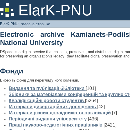
ElarK-PNU: головна сторінка
ElarK-PNU
ElarK-PNU: головна сторінка
Electronic archive Kamianets-Podil
National University
DSpace is a digital service that collects, preserves, and distributes digital ma
for preserving an organization's legacy; they facilitate digital preservation a
Фонди
Виберіть фонд для перегляду його колекцій.
Видання та публікації бібліотеки
[101]
Збірники за матеріалами конференцій та круглих ст
Кваліфікаційні роботи студентів
[5264]
Матеріали дисертаційних досліджень
[43]
Матеріали різних дослідників та організацій
[7]
Періодичні видання університету
[436]
Праці науково-педагогічних працівників
[2421]