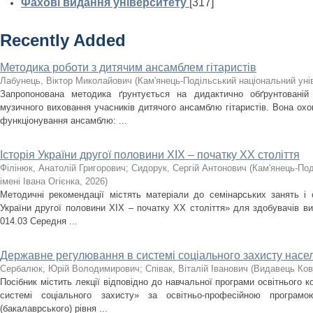
Фахові видання університету
[317]
Recently Added
Методика роботи з дитячим ансамблем гітаристів
Лабунець, Віктор Миколайович
(
Кам'янець-Подільський національний унів
Запропонована методика ґрунтується на дидактично обґрунтованій
музичного виховання учасників дитячого ансамблю гітаристів. Вона охоп
функціонування ансамблю: ...
Історія України другої половини XIX – початку ХХ століття
Філінюк, Анатолій Григорович
;
Сидорук, Сергій Антонович
(
Кам'янець-Под
імені Івана Огієнка
,
2026
)
Методичні рекомендації містять матеріали до семінарських занять і с
України другої половини ХІХ – початку ХХ століття» для здобувачів ви
014.03 Середня ...
Державне регулювання в системі соціального захисту насе
Сербалюк, Юрій Володимирович
;
Співак, Віталій Іванович
(
Видавець Ков
Посібник містить лекції відповідно до навчальної програми освітнього
системі соціального захисту» за освітньо-професійною програм
(бакалаврського) рівня ...