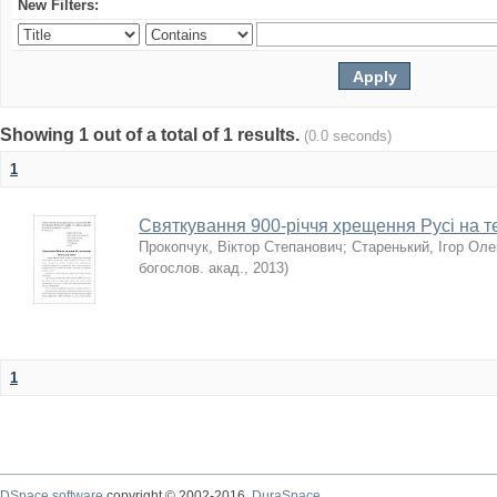
New Filters:
Showing 1 out of a total of 1 results.
(0.0 seconds)
1
Святкування 900-річчя хрещення Русі на те
Прокопчук, Віктор Степанович
;
Старенький, Ігор Ол
богослов. акад.
,
2013
)
1
DSpace software
copyright © 2002-2016
DuraSpace