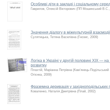
Особливі діти в закладі і соціальному сере
Гаврилов, Олексій Вікторович
(
ПП Мошинський В.С.
Значення діалогу в міжкультурній взаємоді
Сулятицька, Тетяна Василівна
(
Гнозис
,
2009
)
Логіка в Україні у другій половині XIX — н
розвитку
Плахтій, Маріанна Петрівна
(
Кам’янець-Подільський 
Огієнка
,
2009
)
Фраземна деривація у західноподільських 
Коваленко, Наталія Дмитрівна
(
Плай
,
2002
)