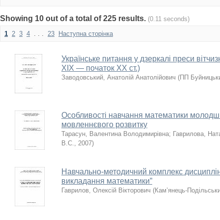
Showing 10 out of a total of 225 results.
(0.11 seconds)
1
2
3
4
. . .
23
Наступна сторінка
Українське питання у дзеркалі преси вітчиз
XIX — початок XX ст.)
Заводовський, Анатолій Анатолійович
(
ПП Буйницьк
Особливості навчання математики молодш
мовленнєвого розвитку
Тарасун, Валентина Володимирівна
;
Гаврилова, Нат
В.С.
,
2007
)
Навчально-методичний комплекс дисциплін
викладання математики”
Гаврилов, Олексій Вікторович
(
Кам’янець-Подільськ