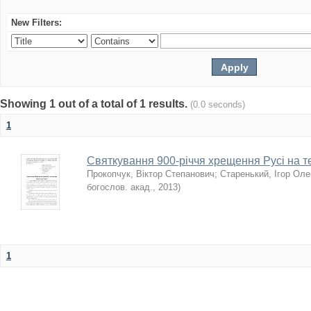
New Filters:
Showing 1 out of a total of 1 results.
(0.0 seconds)
1
Святкування 900-річчя хрещення Русі на те
Прокопчук, Віктор Степанович
;
Старенький, Ігор Ол
богослов. акад.
,
2013
)
1