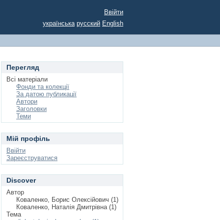
Ввійти
українська
русский
English
Перегляд
Всі матеріали
Фонди та колекції
За датою публикації
Автори
Заголовки
Теми
Мій профіль
Ввійти
Зареєструватися
Discover
Автор
Коваленко, Борис Олексійович (1)
Коваленко, Наталія Дмитрівна (1)
Тема