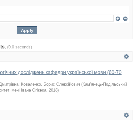
lts.
(0.0 seconds)
логічних досліджень кафедри української мови (60-70
Дмитрівна
;
Коваленко, Борис Олексійович
(
Кам’янець-Подільський
итет імені Івана Огієнка
,
2018
)