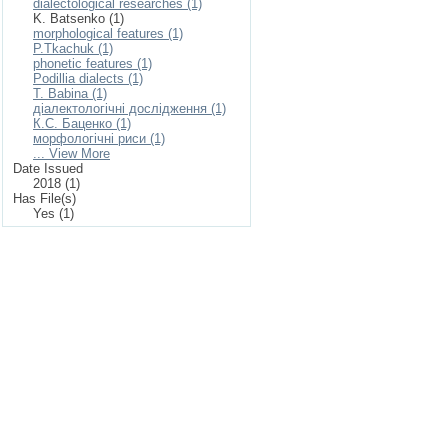
dialectological researches (1)
K. Batsenko (1)
morphological features (1)
P.Tkachuk (1)
phonetic features (1)
Podillia dialects (1)
T. Babina (1)
діалектологічні дослідження (1)
К.С. Баценко (1)
морфологічні риси (1)
... View More
Date Issued
2018 (1)
Has File(s)
Yes (1)