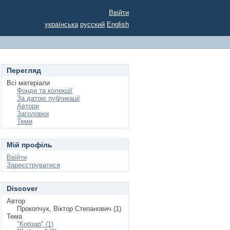
Ввійти
українська
русский
English
Перегляд
Всі матеріали
Фонди та колекції
За датою публикації
Автори
Заголовки
Теми
Мій профіль
Ввійти
Зареєструватися
Discover
Автор
Прокопчук, Віктор Степанович (1)
Тема
"Кобзар" (1)