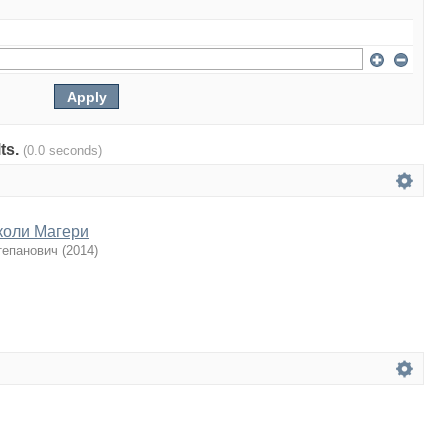
lts.
(0.0 seconds)
коли Магери
тепанович
(
2014
)