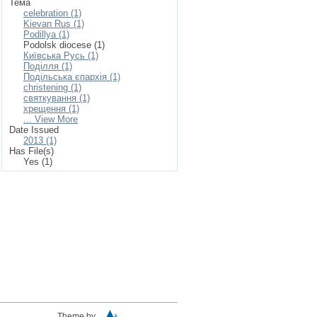
Тема
celebration (1)
Kievan Rus (1)
Podillya (1)
Podolsk diocese (1)
Київська Русь (1)
Поділля (1)
Подільська єпархія (1)
сhristening (1)
святкування (1)
хрещення (1)
... View More
Date Issued
2013 (1)
Has File(s)
Yes (1)
Theme by