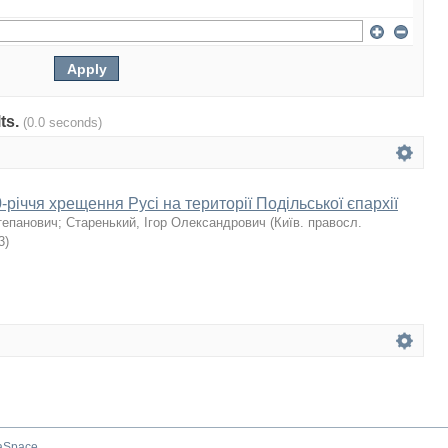
lts.
(0.0 seconds)
річчя хрещення Русі на території Подільської єпархії
тепанович
;
Старенький, Ігор Олександрович
(
Київ. правосл.
3
)
aSpace