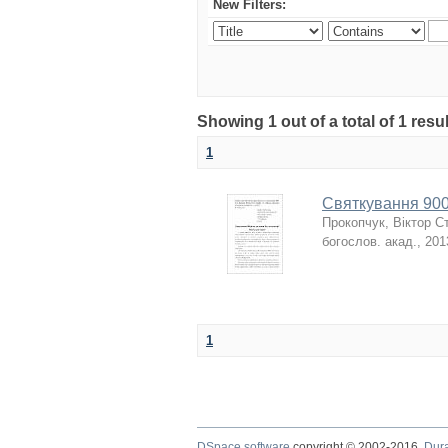
New Filters:
Showing 1 out of a total of 1 resu
1
Святкування 900-
Прокопчук, Віктор С
богослов. акад.
,
201
1
DSpace software
copyright © 2002-2016
Dur