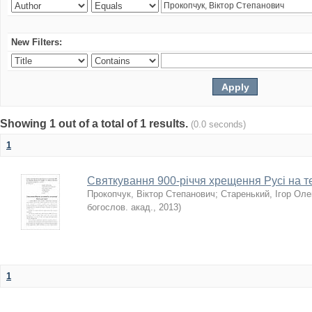
New Filters:
Showing 1 out of a total of 1 results.
(0.0 seconds)
1
Святкування 900-річчя хрещення Русі на те
Прокопчук, Віктор Степанович
;
Старенький, Ігор Ол
богослов. акад.
,
2013
)
1