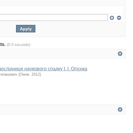
lts.
(0.0 seconds)
дослідниця наукового спадку І. І. Огієнка
тепанович
(
Оіюм
,
2012
)