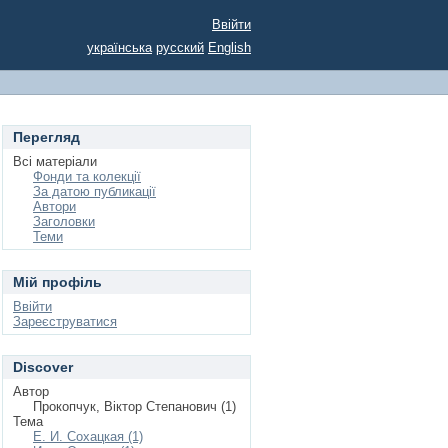
Ввійти
українська
русский
English
Перегляд
Всі матеріали
Фонди та колекції
За датою публикації
Автори
Заголовки
Теми
Мій профіль
Ввійти
Зареєструватися
Discover
Автор
Прокопчук, Віктор Степанович (1)
Тема
Е. И. Сохацкая (1)