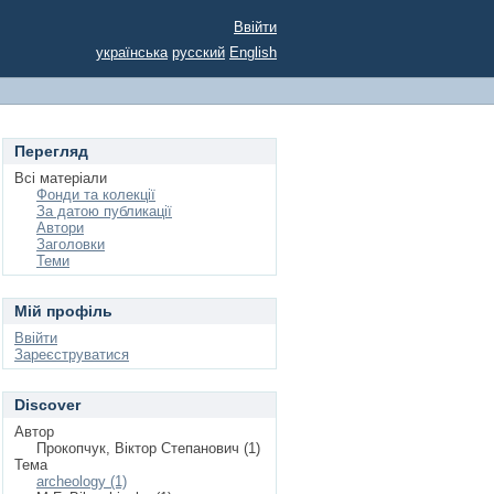
Ввійти
українська
русский
English
Перегляд
Всі матеріали
Фонди та колекції
За датою публикації
Автори
Заголовки
Теми
Мій профіль
Ввійти
Зареєструватися
Discover
Автор
Прокопчук, Віктор Степанович (1)
Тема
archeology (1)