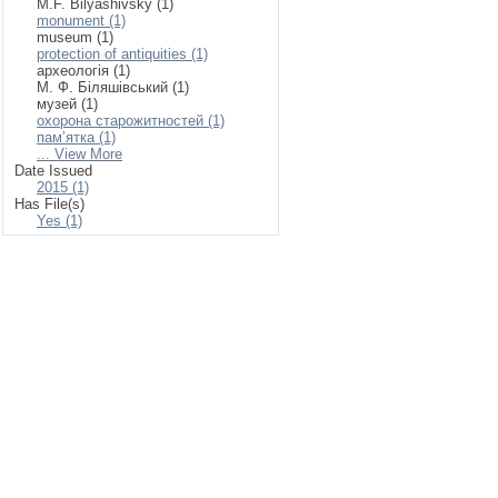
M.F. Bilyashivsky (1)
monument (1)
museum (1)
protection of antiquities (1)
археологія (1)
М. Ф. Біляшівський (1)
музей (1)
охорона старожитностей (1)
пам’ятка (1)
... View More
Date Issued
2015 (1)
Has File(s)
Yes (1)