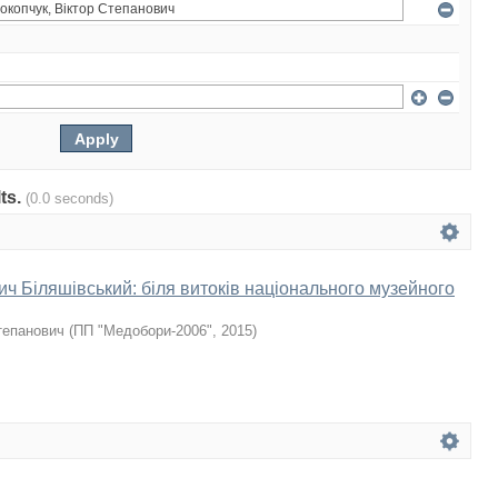
lts.
(0.0 seconds)
ч Біляшівський: біля витоків національного музейного
тепанович
(
ПП "Медобори-2006"
,
2015
)