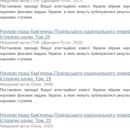
Невідомий автор
(
ТОВ «Друкарня Рута»
,
2017
)
Постановою президії Вищої атестаційної комісії України збірник на
наукових фахових видань України, в яких можуть публікуватися результ
наукових ступенів ...
Наукові праці Кам'янець-Подільського національного універс
Історичні науки. Том 28
Невідомий автор
(
ТОВ «Друкарня Рута»
,
2018
)
Постановою президії Вищої атестаційної комісії України збірник на
наукових фахових видань України, в яких можуть публікуватися результ
наукових ступенів ...
Наукові праці Кам'янець-Подільського національного універс
Історичні науки. Том. 19
Невідомий автор
(
Оіюм
,
2009
)
Постановою президії Вищої атестаційної комісії України збірник на
наукових фахових видань України, в яких можуть публікуватися результ
наукових ступенів ...
Наукові праці Кам'янець-Подільського національного універс
Історичні науки. Том. 20
Невідомий автор
(
Оіюм
,
2010
)