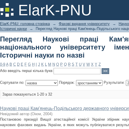
Перегляд Наукові праці Кам'янець-
ElarK-PNU
імені Івана Огієнка. Історичні науки 
ElarK-PNU: головна сторінка
→
Фахові видання університету
→
Науко
Історичні науки
→
Перегляд Наукові праці Кам'янець-Подільського націо
Перегляд Наукові праці Кам'ян
національного університету імен
Історичні науки по назві
0-9
A
B
C
D
E
F
G
H
I
J
K
L
M
N
O
P
Q
R
S
T
U
V
W
X
Y
Z
Або введіть перші кілька букв:
Сортувати по:
Порядок:
Рузультати:
Зараз показуються 1-20 з 32
Наукові праці Кам'янець-Подільського державного університ
Невідомий автор
(
Оіюм
,
2004
)
Постановою президії Вищої атестаційної комісії України збірник на
наукових фахових видань України, в яких можуть публікуватися результ