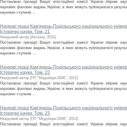
Постановою президії Вищої атестаційної комісії України збірник на
наукових фахових видань України, в яких можуть публікуватися результ
наукових ступенів ...
Наукові праці Кам'янець-Подільського національного універс
Історичні науки. Том. 21
Невідомий автор
(
Аксіома
,
2011
)
Постановою президії Вищої атестаційної комісії України збірник на
наукових фахових видань України, в яких можуть публікуватися результ
наукових ступенів ...
Наукові праці Кам'янець-Подільського національного універс
Історичні науки. Том. 22
Невідомий автор
(
ПП "Медобори-2006"
,
2012
)
Постановою президії Вищої атестаційної комісії України збірник на
наукових фахових видань України, в яких можуть публікуватися результ
наукових ступенів ...
Наукові праці Кам'янець-Подільського національного універс
Історичні науки. Том. 23
Невідомий автор
(
ПП "Медобори-2006"
,
2013
)
Постановою президії Вищої атестаційної комісії України збірник на