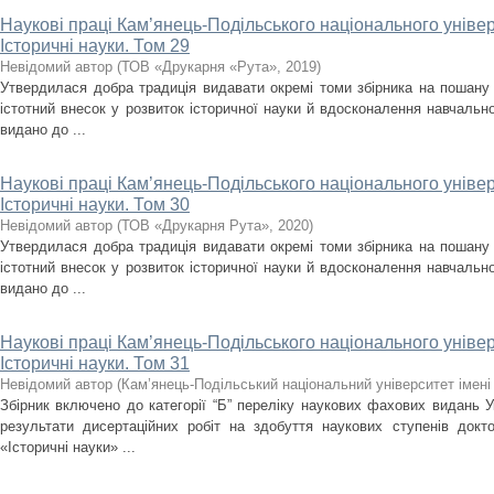
Наукові праці Кам’янець-Подільського національного універс
Історичні науки. Том 29
Невідомий автор
(
ТОВ «Друкарня «Рута»
,
2019
)
Утвердилася добра традиція видавати окремі томи збірника на пошану 
істотний внесок у розвиток історичної науки й вдосконалення навчально
видано до ...
Наукові праці Кам’янець-Подільського національного універс
Історичні науки. Том 30
Невідомий автор
(
ТОВ «Друкарня Рута»
,
2020
)
Утвердилася добра традиція видавати окремі томи збірника на пошану 
істотний внесок у розвиток історичної науки й вдосконалення навчально
видано до ...
Наукові праці Кам’янець-Подільського національного універс
Історичні науки. Том 31
Невідомий автор
(
Кам’янець-Подільський національний університет імені 
Збірник включено до категорії “Б” переліку наукових фахових видань У
результати дисертаційних робіт на здобуття наукових ступенів докт
«Історичні науки» ...