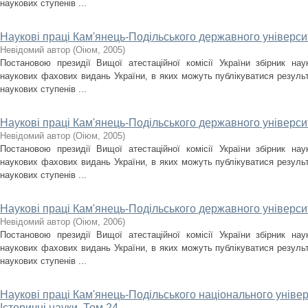
наукових ступенів ...
Наукові праці Кам'янець-Подільського державного університ
Невідомий автор
(
Оіюм
,
2005
)
Постановою президії Вищої атестаційної комісії України збірник на
наукових фахових видань України, в яких можуть публікуватися результ
наукових ступенів ...
Наукові праці Кам'янець-Подільського державного університ
Невідомий автор
(
Оіюм
,
2005
)
Постановою президії Вищої атестаційної комісії України збірник на
наукових фахових видань України, в яких можуть публікуватися результ
наукових ступенів ...
Наукові праці Кам'янець-Подільського державного університ
Невідомий автор
(
Оіюм
,
2006
)
Постановою президії Вищої атестаційної комісії України збірник на
наукових фахових видань України, в яких можуть публікуватися результ
наукових ступенів ...
Наукові праці Кам'янець-Подільського національного універс
Історичні науки. Том 24