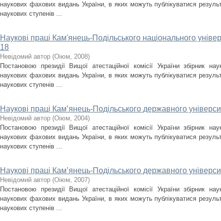
наукових фахових видань України, в яких можуть публікуватися результ
наукових ступенів ...
Наукові праці Кам'янець-Подільського національного універс
18
Невідомий автор
(
Оіюм
,
2008
)
Постановою президії Вищої атестаційної комісії України збірник на
наукових фахових видань України, в яких можуть публікуватися результ
наукових ступенів ...
Наукові праці Кам’янець-Подільського державного університ
Невідомий автор
(
Оіюм
,
2004
)
Постановою президії Вищої атестаційної комісії України збірник на
наукових фахових видань України, в яких можуть публікуватися результ
наукових ступенів ...
Наукові праці Кам’янець-Подільського державного університ
Невідомий автор
(
Оіюм
,
2007
)
Постановою президії Вищої атестаційної комісії України збірник на
наукових фахових видань України, в яких можуть публікуватися результ
наукових ступенів ...