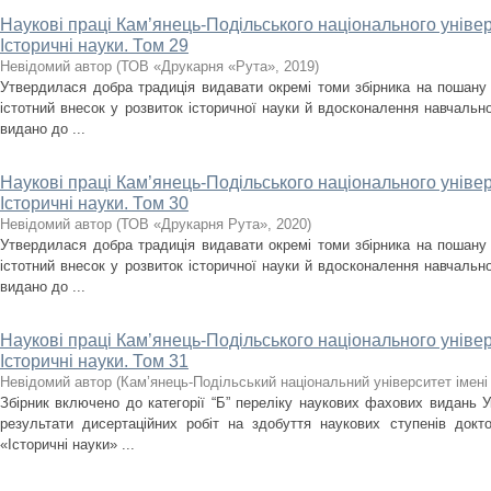
Наукові праці Кам’янець-Подільського національного універс
Історичні науки. Том 29
Невідомий автор
(
ТОВ «Друкарня «Рута»
,
2019
)
Утвердилася добра традиція видавати окремі томи збірника на пошану 
істотний внесок у розвиток історичної науки й вдосконалення навчально
видано до ...
Наукові праці Кам’янець-Подільського національного універс
Історичні науки. Том 30
Невідомий автор
(
ТОВ «Друкарня Рута»
,
2020
)
Утвердилася добра традиція видавати окремі томи збірника на пошану 
істотний внесок у розвиток історичної науки й вдосконалення навчально
видано до ...
Наукові праці Кам’янець-Подільського національного універс
Історичні науки. Том 31
Невідомий автор
(
Кам’янець-Подільський національний університет імені 
Збірник включено до категорії “Б” переліку наукових фахових видань У
результати дисертаційних робіт на здобуття наукових ступенів докт
«Історичні науки» ...