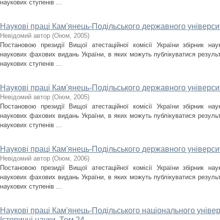
наукових ступенів ...
Наукові праці Кам'янець-Подільського державного університ
Невідомий автор
(
Оіюм
,
2005
)
Постановою президії Вищої атестаційної комісії України збірник на
наукових фахових видань України, в яких можуть публікуватися результ
наукових ступенів ...
Наукові праці Кам'янець-Подільського державного університ
Невідомий автор
(
Оіюм
,
2005
)
Постановою президії Вищої атестаційної комісії України збірник на
наукових фахових видань України, в яких можуть публікуватися результ
наукових ступенів ...
Наукові праці Кам'янець-Подільського державного університ
Невідомий автор
(
Оіюм
,
2006
)
Постановою президії Вищої атестаційної комісії України збірник на
наукових фахових видань України, в яких можуть публікуватися результ
наукових ступенів ...
Наукові праці Кам'янець-Подільського національного універс
Історичні науки. Том 24