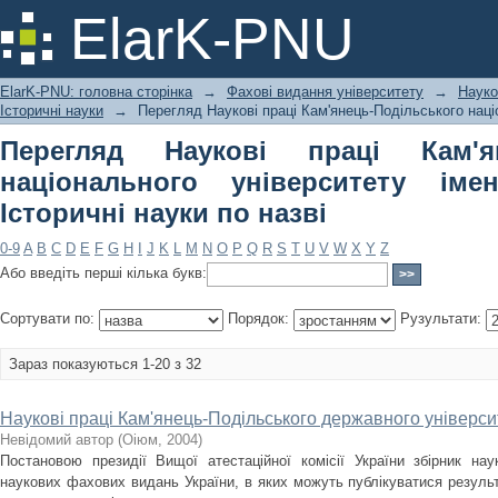
Перегляд Наукові праці Кам'янець-
ElarK-PNU
імені Івана Огієнка. Історичні науки 
ElarK-PNU: головна сторінка
→
Фахові видання університету
→
Науко
Історичні науки
→
Перегляд Наукові праці Кам'янець-Подільського націо
Перегляд Наукові праці Кам'ян
національного університету імен
Історичні науки по назві
0-9
A
B
C
D
E
F
G
H
I
J
K
L
M
N
O
P
Q
R
S
T
U
V
W
X
Y
Z
Або введіть перші кілька букв:
Сортувати по:
Порядок:
Рузультати:
Зараз показуються 1-20 з 32
Наукові праці Кам'янець-Подільського державного університ
Невідомий автор
(
Оіюм
,
2004
)
Постановою президії Вищої атестаційної комісії України збірник на
наукових фахових видань України, в яких можуть публікуватися результ