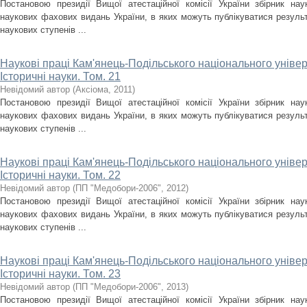
Постановою президії Вищої атестаційної комісії України збірник на
наукових фахових видань України, в яких можуть публікуватися результ
наукових ступенів ...
Наукові праці Кам'янець-Подільського національного універс
Історичні науки. Том. 21
Невідомий автор
(
Аксіома
,
2011
)
Постановою президії Вищої атестаційної комісії України збірник на
наукових фахових видань України, в яких можуть публікуватися результ
наукових ступенів ...
Наукові праці Кам'янець-Подільського національного універс
Історичні науки. Том. 22
Невідомий автор
(
ПП "Медобори-2006"
,
2012
)
Постановою президії Вищої атестаційної комісії України збірник на
наукових фахових видань України, в яких можуть публікуватися результ
наукових ступенів ...
Наукові праці Кам'янець-Подільського національного універс
Історичні науки. Том. 23
Невідомий автор
(
ПП "Медобори-2006"
,
2013
)
Постановою президії Вищої атестаційної комісії України збірник на