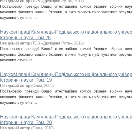
Невідомий автор
(
ТОВ «Друкарня Рута»
,
2017
)
Постановою президії Вищої атестаційної комісії України збірник на
наукових фахових видань України, в яких можуть публікуватися результ
наукових ступенів ...
Наукові праці Кам'янець-Подільського національного універс
Історичні науки. Том 28
Невідомий автор
(
ТОВ «Друкарня Рута»
,
2018
)
Постановою президії Вищої атестаційної комісії України збірник на
наукових фахових видань України, в яких можуть публікуватися результ
наукових ступенів ...
Наукові праці Кам'янець-Подільського національного універс
Історичні науки. Том. 19
Невідомий автор
(
Оіюм
,
2009
)
Постановою президії Вищої атестаційної комісії України збірник на
наукових фахових видань України, в яких можуть публікуватися результ
наукових ступенів ...
Наукові праці Кам'янець-Подільського національного універс
Історичні науки. Том. 20
Невідомий автор
(
Оіюм
,
2010
)