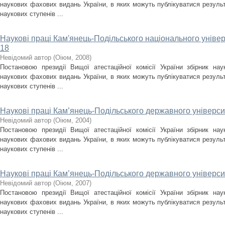
наукових фахових видань України, в яких можуть публікуватися результ
наукових ступенів ...
Наукові праці Кам'янець-Подільського національного універс
18
Невідомий автор
(
Оіюм
,
2008
)
Постановою президії Вищої атестаційної комісії України збірник на
наукових фахових видань України, в яких можуть публікуватися результ
наукових ступенів ...
Наукові праці Кам’янець-Подільського державного університ
Невідомий автор
(
Оіюм
,
2004
)
Постановою президії Вищої атестаційної комісії України збірник на
наукових фахових видань України, в яких можуть публікуватися результ
наукових ступенів ...
Наукові праці Кам’янець-Подільського державного університ
Невідомий автор
(
Оіюм
,
2007
)
Постановою президії Вищої атестаційної комісії України збірник на
наукових фахових видань України, в яких можуть публікуватися результ
наукових ступенів ...