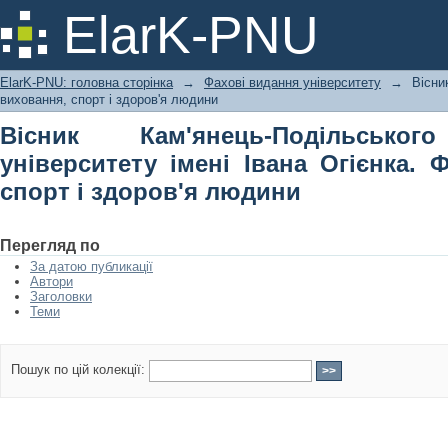
Вісник Кам'янець-Подільського на
ElarK-PNU
Огієнка. Фізичне виховання, спорт і
ElarK-PNU: головна сторінка
→
Фахові видання університету
→
Вісни
виховання, спорт і здоров'я людини
Вісник Кам'янець-Подільськог
університету імені Івана Огієнка. 
спорт і здоров'я людини
Перегляд по
За датою публикації
Автори
Заголовки
Теми
Пошук по цій колекції: