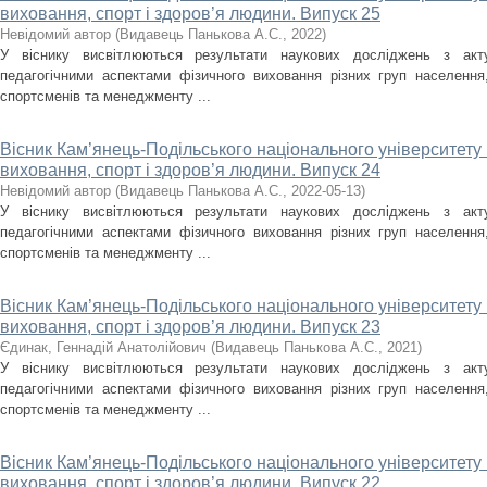
виховання, спорт і здоров’я людини. Випуск 25
Невідомий автор
(
Видавець Панькова А.С.
,
2022
)
У віснику висвітлюються результати наукових досліджень з акт
педагогічними аспектами фізичного виховання різних груп населення, 
спортсменів та менеджменту ...
Вісник Кам’янець-Подільського національного університету і
виховання, спорт і здоров’я людини. Випуск 24
Невідомий автор
(
Видавець Панькова А.С.
,
2022-05-13
)
У віснику висвітлюються результати наукових досліджень з акт
педагогічними аспектами фізичного виховання різних груп населення, 
спортсменів та менеджменту ...
Вісник Кам’янець-Подільського національного університету і
виховання, спорт і здоров’я людини. Випуск 23
Єдинак, Геннадій Анатолійович
(
Видавець Панькова А.С.
,
2021
)
У віснику висвітлюються результати наукових досліджень з акт
педагогічними аспектами фізичного виховання різних груп населення, 
спортсменів та менеджменту ...
Вісник Кам’янець-Подільського національного університету і
виховання, спорт і здоров’я людини. Випуск 22