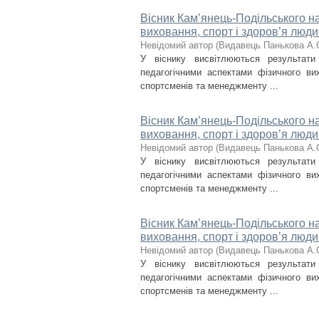
Вісник Кам’янець-Подільського на
виховання, спорт і здоров’я люди
Невідомий автор
(
Видавець Панькова А.
У віснику висвітлюються результат
педагогічними аспектами фізичного вих
спортсменів та менеджменту ...
Вісник Кам’янець-Подільського на
виховання, спорт і здоров’я люди
Невідомий автор
(
Видавець Панькова А.
У віснику висвітлюються результат
педагогічними аспектами фізичного вих
спортсменів та менеджменту ...
Вісник Кам’янець-Подільського на
виховання, спорт і здоров’я люди
Невідомий автор
(
Видавець Панькова А.
У віснику висвітлюються результат
педагогічними аспектами фізичного вих
спортсменів та менеджменту ...