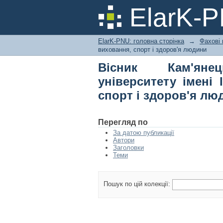
Вісник Кам'янець-
ElarK-
Огієнка. Фізичне ви
ElarK-PNU: головна сторінка
→
Фахові 
виховання, спорт і здоров'я людини
Вісник Кам'янец
університету імені 
спорт і здоров'я лю
Перегляд по
За датою публикації
Автори
Заголовки
Теми
Пошук по цій колекції: