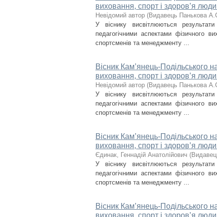
виховання, спорт і здоров’я люди
Невідомий автор
(
Видавець Панькова А.
У віснику висвітлюються результат
педагогічними аспектами фізичного вих
спортсменів та менеджменту ...
Вісник Кам’янець-Подільського на
виховання, спорт і здоров’я люди
Невідомий автор
(
Видавець Панькова А.
У віснику висвітлюються результат
педагогічними аспектами фізичного вих
спортсменів та менеджменту ...
Вісник Кам’янець-Подільського на
виховання, спорт і здоров’я люди
Єдинак, Геннадій Анатолійович
(
Видавец
У віснику висвітлюються результат
педагогічними аспектами фізичного вих
спортсменів та менеджменту ...
Вісник Кам’янець-Подільського на
виховання, спорт і здоров’я люди