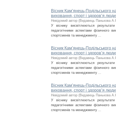
Вісник Кам’янець-Подільського на
виховання, спорт і здоров’я люди
Невідомий автор
(
Видавець Панькова А.
У віснику висвітлюються результат
педагогічними аспектами фізичного вих
спортсменів та менеджменту ...
Вісник Кам’янець-Подільського на
виховання, спорт і здоров’я люди
Невідомий автор
(
Видавець Панькова А.
У віснику висвітлюються результат
педагогічними аспектами фізичного вих
спортсменів та менеджменту ...
Вісник Кам’янець-Подільського на
виховання, спорт і здоров’я люди
Невідомий автор
(
Видавець Панькова А.
У віснику висвітлюються результат
педагогічними аспектами фізичного вих
спортсменів та менеджменту ...