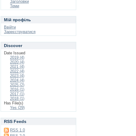
Заголовки
Теми
Мій профіль
Ввійти
Зареєструватися
Discover
Date Issued
2019 (4)
2020 (4)
2021 (4)
2022 (4)
2023 (4)
2024 (4)
2025 (2)
2016 (1)
2017 (1)
2018 (1)
Has File(s)
Yes (29)
RSS Feeds
RSS 1.0
RSS 2.0