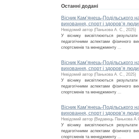
Останні додані
Вісник Кам’янець-Подільського на
виховання, спорт і здоров’я люди
Невідомий автор
(
Панькова А. С.
,
2025
)
У віснику висвітлюються результат
педагогічними аспектами фізичного вих
спортсменів та менеджменту ...
Вісник Кам’янець-Подільського на
виховання, спорт і здоров’я люди
Невідомий автор
(
Панькова А. С.
,
2025
)
У віснику висвітлюються результат
педагогічними аспектами фізичного вих
спортсменів та менеджменту ...
Вісник Кам’янець-Подільського на
виховання, спорт і здоров’я люди
Невідомий автор
(
Видавець Панькова А.
У віснику висвітлюються результат
педагогічними аспектами фізичного вих
спортсменів та менеджменту ...