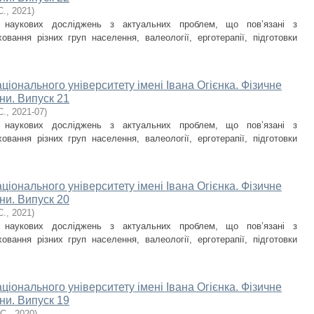
С.
,
2021
)
и наукових досліджень з актуальних проблем, що пов’язані з
овання різних груп населення, валеології, ерготерапії, підготовки
ціонального університету імені Івана Огієнка. Фізичне
ни. Випуск 21
С.
,
2021-07
)
и наукових досліджень з актуальних проблем, що пов’язані з
овання різних груп населення, валеології, ерготерапії, підготовки
ціонального університету імені Івана Огієнка. Фізичне
ни. Випуск 20
С.
,
2021
)
и наукових досліджень з актуальних проблем, що пов’язані з
овання різних груп населення, валеології, ерготерапії, підготовки
ціонального університету імені Івана Огієнка. Фізичне
ни. Випуск 19
С.
,
2020
)