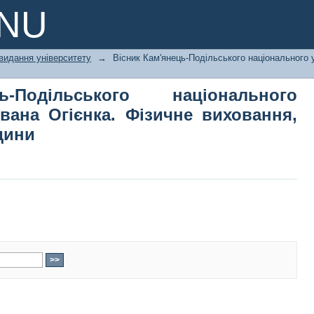
Подільського національного універ
PNU
ховання, спорт і здоров'я людини
видання університету
→
Вісник Кам'янець-Подільського національного у
ь-Подільського національного
Івана Огієнка. Фізичне виховання,
дини