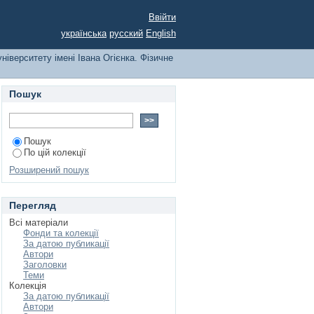
ситету імені Івана
Ввійти
українська
русский
English
ніверситету імені Івана Огієнка. Фізичне
Пошук
Пошук
По цій колекції
Розширений пошук
Перегляд
Всі матеріали
Фонди та колекції
За датою публикації
Автори
Заголовки
Теми
Колекція
За датою публикації
Автори