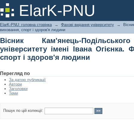
Вісник Кам'янець-Подільського на
ElarK-PNU
Огієнка. Фізичне виховання, спорт і
ElarK-PNU: головна сторінка
→
Фахові видання університету
→
Вісни
виховання, спорт і здоров'я людини
Вісник Кам'янець-Подільськог
університету імені Івана Огієнка. 
спорт і здоров'я людини
Перегляд по
За датою публикації
Автори
Заголовки
Теми
Пошук по цій колекції: