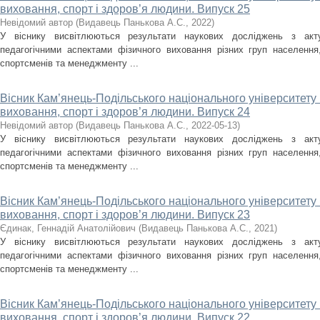
виховання, спорт і здоров’я людини. Випуск 25
Невідомий автор
(
Видавець Панькова А.С.
,
2022
)
У віснику висвітлюються результати наукових досліджень з акт
педагогічними аспектами фізичного виховання різних груп населення, 
спортсменів та менеджменту ...
Вісник Кам’янець-Подільського національного університету і
виховання, спорт і здоров’я людини. Випуск 24
Невідомий автор
(
Видавець Панькова А.С.
,
2022-05-13
)
У віснику висвітлюються результати наукових досліджень з акт
педагогічними аспектами фізичного виховання різних груп населення, 
спортсменів та менеджменту ...
Вісник Кам’янець-Подільського національного університету і
виховання, спорт і здоров’я людини. Випуск 23
Єдинак, Геннадій Анатолійович
(
Видавець Панькова А.С.
,
2021
)
У віснику висвітлюються результати наукових досліджень з акт
педагогічними аспектами фізичного виховання різних груп населення, 
спортсменів та менеджменту ...
Вісник Кам’янець-Подільського національного університету і
виховання, спорт і здоров’я людини. Випуск 22