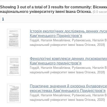
Showing 3 out of a total of 3 results for community: Віс
національного університету імені Івана Огієнка.
(0.0 seco
1
Історія екологічних досліджень денних луск
Кам’янецького Придністров’я
Гордій, Наталія Михайлівна
;
Рубановська, Наталія В
національний університет імені Івана Огієнка
,
2019
)
Фенологічні комплекси денних лускокрилих 
Кам’янецького придністров’я
Гордій, Наталія Михайлівна
;
Рубановська, Наталія В
національний університет імені Івана Огієнка
,
2018
)
Практичне значення й охорона булавовуси
екосистемах Кам’янецького Придністров’я
Гордій, Наталія Михайлівна
;
Рубановська, Наталія В
національний університет імені Івана Огієнка
,
2020
)