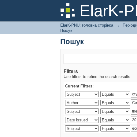
Пошук
ElarK-
ElarK-PNU: головна сторінка
→
Періоди
Пошук
Пошук
Filters
Use filters to refine the search results.
Current Filters: