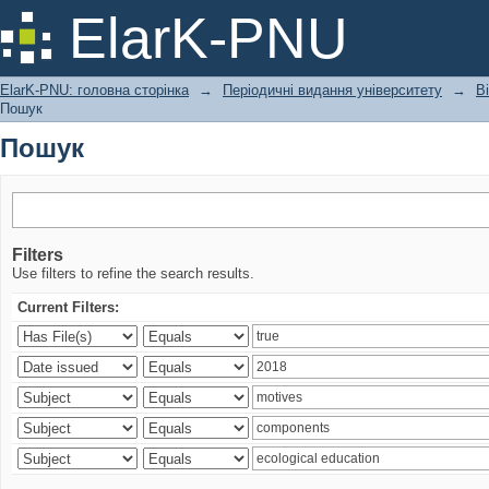
Пошук
ElarK-PNU
ElarK-PNU: головна сторінка
→
Періодичні видання університету
→
В
Пошук
Пошук
Filters
Use filters to refine the search results.
Current Filters: