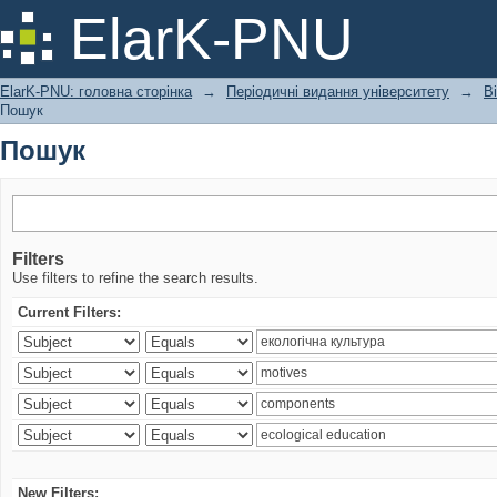
Пошук
ElarK-PNU
ElarK-PNU: головна сторінка
→
Періодичні видання університету
→
В
Пошук
Пошук
Filters
Use filters to refine the search results.
Current Filters:
New Filters: