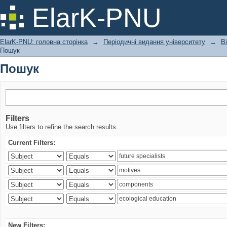
Пошук
ElarK-PNU
ElarK-PNU: головна сторінка
→
Періодичні видання університету
→
В
Пошук
Пошук
Filters
Use filters to refine the search results.
Current Filters:
New Filters: