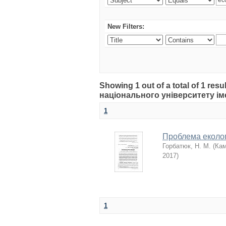
New Filters:
Showing 1 out of a total of 1 r
національного університету іме
1
Проблема екологі
Горбатюк, Н. М.
(
Кам
2017
)
1