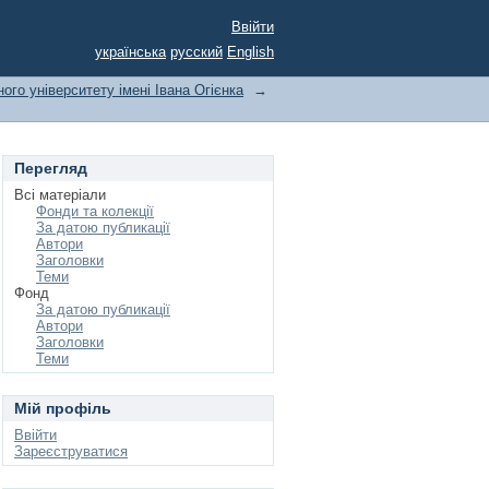
Ввійти
українська
русский
English
ого університету імені Івана Огієнка
→
Перегляд
Всі матеріали
Фонди та колекції
За датою публикації
Автори
Заголовки
Теми
Фонд
За датою публикації
Автори
Заголовки
Теми
Мій профіль
Ввійти
Зареєструватися