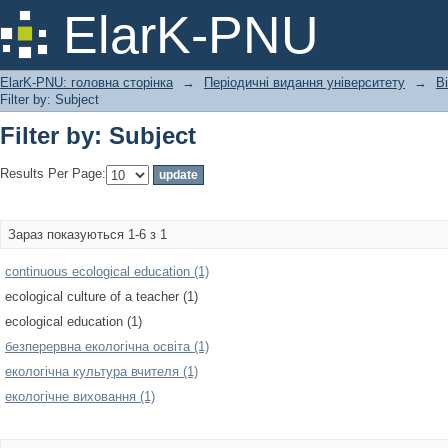
Filter by: Subject
ElarK-PNU
ElarK-PNU: головна сторінка
→
Періодичні видання університету
→
В
Filter by: Subject
Filter by: Subject
Results Per Page:
Зараз показуються 1-6 з 1
continuous ecological education (1)
ecological culture of a teacher (1)
ecological education (1)
безперервна екологічна освіта (1)
екологічна культура вчителя (1)
екологічне виховання (1)