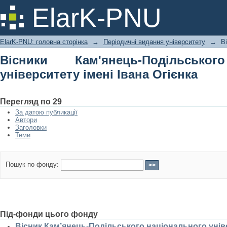
Вісники Кам'янець-Подільського н
ElarK-PNU
Огієнка
ElarK-PNU: головна сторінка
→
Періодичні видання університету
→
В
Вісники Кам'янець-Подільськог
університету імені Івана Огієнка
Перегляд по 29
За датою публикації
Автори
Заголовки
Теми
Пошук по фонду:
Під-фонди цього фонду
Вісник Кам’янець-Подільського національного універ