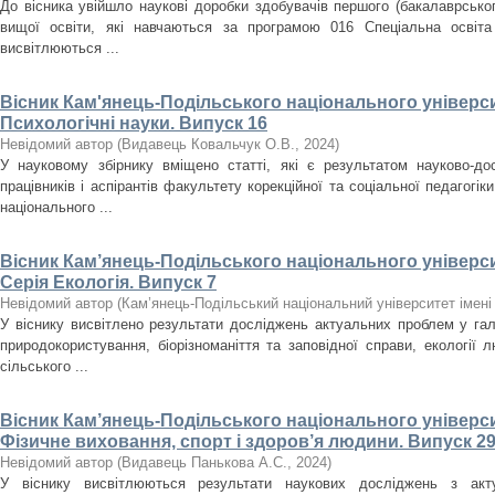
До вісника увійшло наукові доробки здобувачів першого (бакалаврського
вищої освіти, які навчаються за програмою 016 Спеціальна освіта
висвітлюються ...
Вісник Кам'янець-Подільського національного університ
Психологічні науки. Випуск 16
Невідомий автор
(
Видавець Ковальчук О.В.
,
2024
)
У науковому збірнику вміщено статті, які є результатом науково-дос
працівників і аспірантів факультету корекційної та соціальної педагогік
національного ...
Вісник Кам’янець-Подільського національного університ
Серія Екологія. Випуск 7
Невідомий автор
(
Кам’янець-Подільський національний університет імені 
У віснику висвітлено результати досліджень актуальних проблем у галу
природокористування, біорізноманіття та заповідної справи, екології л
сільського ...
Вісник Кам’янець-Подільського національного університ
Фізичне виховання, спорт і здоров’я людини. Випуск 29
Невідомий автор
(
Видавець Панькова А.С.
,
2024
)
У віснику висвітлюються результати наукових досліджень з акт