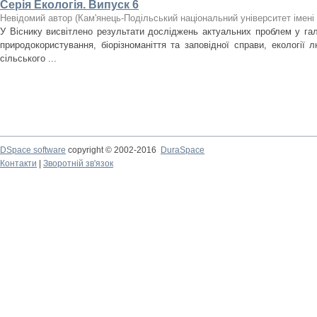
Серія Екологія. Випуск 6
Невідомий автор
(
Кам'янець-Подільський національний університет імені 
У Віснику висвітлено результати досліджень актуальних проблем у галу
природокористування, біорізноманіття та заповідної справи, екології л
сільського ...
DSpace software
copyright © 2002-2016
DuraSpace
Контакти
|
Зворотній зв'язок