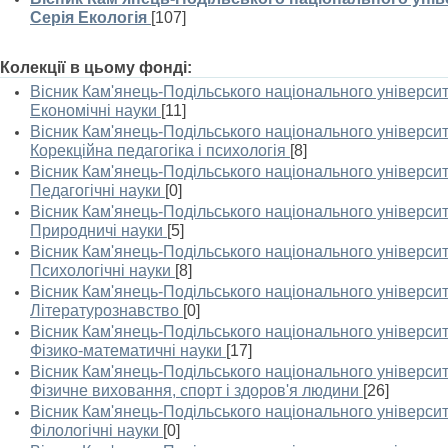
Серія Екологія
[107]
Колекції в цьому фонді:
Вісник Кам'янець-Подільського національного університе
Економічні науки
[11]
Вісник Кам'янець-Подільського національного університе
Корекційна педагогіка і психологія
[8]
Вісник Кам'янець-Подільського національного університе
Педагогічні науки
[0]
Вісник Кам'янець-Подільського національного університе
Природничі науки
[5]
Вісник Кам'янець-Подільського національного університе
Психологічні науки
[8]
Вісник Кам'янець-Подільського національного університе
Літературознавство
[0]
Вісник Кам'янець-Подільського національного університе
Фізико-математичні науки
[17]
Вісник Кам'янець-Подільського національного університе
Фізичне виховання, спорт і здоров'я людини
[26]
Вісник Кам'янець-Подільського національного університе
Філологічні науки
[0]