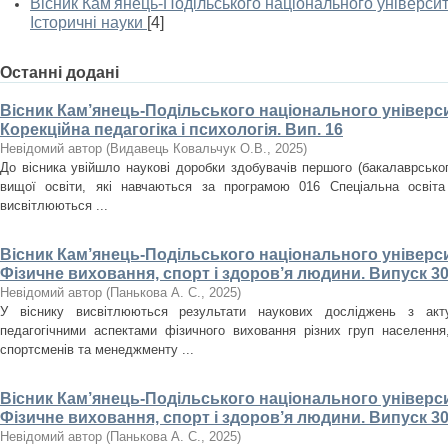
Вісник Кам'янець-Подільського національного університе
Історичні науки
[4]
Останні додані
Вісник Кам’янець-Подільського національного університ
Корекційна педагогіка і психологія. Вип. 16
Невідомий автор
(
Видавець Ковальчук О.В.
,
2025
)
До вісника увійшло наукові доробки здобувачів першого (бакалаврського
вищої освіти, які навчаються за програмою 016 Спеціальна освіта
висвітлюються ...
Вісник Кам’янець-Подільського національного університ
Фізичне виховання, спорт і здоров’я людини. Випуск 30
Невідомий автор
(
Панькова А. С.
,
2025
)
У віснику висвітлюються результати наукових досліджень з акт
педагогічними аспектами фізичного виховання різних груп населення, 
спортсменів та менеджменту ...
Вісник Кам’янець-Подільського національного університ
Фізичне виховання, спорт і здоров’я людини. Випуск 30
Невідомий автор
(
Панькова А. С.
,
2025
)