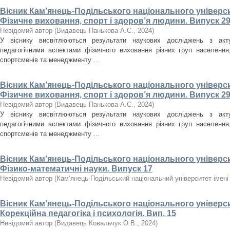
Вісник Кам’янець-Подільського національного університ
Фізичне виховання, спорт і здоров’я людини. Випуск 29
Невідомий автор
(
Видавець Панькова А.С.
,
2024
)
У віснику висвітлюються результати наукових досліджень з акт
педагогічними аспектами фізичного виховання різних груп населення, 
спортсменів та менеджменту ...
Вісник Кам’янець-Подільського національного університ
Фізичне виховання, спорт і здоров’я людини. Випуск 29
Невідомий автор
(
Видавець Панькова А.С.
,
2024
)
У віснику висвітлюються результати наукових досліджень з акт
педагогічними аспектами фізичного виховання різних груп населення, 
спортсменів та менеджменту ...
Вісник Кам'янець-Подільського національного університ
Фізико-математичні науки. Випуск 17
Невідомий автор
(
Кам’янець-Подільський національний університет імені 
Вісник Кам’янець-Подільського національного університ
Корекційна педагогіка і психологія. Вип. 15
Невідомий автор
(
Видавець Ковальчук О.В.
,
2024
)