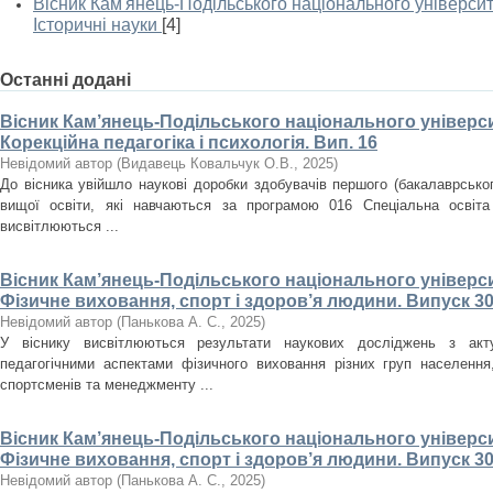
Вісник Кам'янець-Подільського національного університе
Історичні науки
[4]
Останні додані
Вісник Кам’янець-Подільського національного університ
Корекційна педагогіка і психологія. Вип. 16
Невідомий автор
(
Видавець Ковальчук О.В.
,
2025
)
До вісника увійшло наукові доробки здобувачів першого (бакалаврського
вищої освіти, які навчаються за програмою 016 Спеціальна освіта
висвітлюються ...
Вісник Кам’янець-Подільського національного університ
Фізичне виховання, спорт і здоров’я людини. Випуск 30
Невідомий автор
(
Панькова А. С.
,
2025
)
У віснику висвітлюються результати наукових досліджень з акт
педагогічними аспектами фізичного виховання різних груп населення, 
спортсменів та менеджменту ...
Вісник Кам’янець-Подільського національного університ
Фізичне виховання, спорт і здоров’я людини. Випуск 30
Невідомий автор
(
Панькова А. С.
,
2025
)