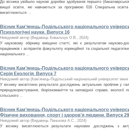
До вісника увійшло наукові доробки здобувачів першого (бакалаврського
вищої освіти, які навчаються за програмою 016 Спеціальна освіта
висвітлюються ...
Вісник Кам'янець-Подільського національного університ
Психологічні науки. Випуск 16
Невідомий автор
(
Видавець Ковальчук О.В.
,
2024
)
У науковому збірнику вміщено статті, які є результатом науково-дос
працівників і аспірантів факультету корекційної та соціальної педагогік
національного ...
Вісник Кам’янець-Подільського національного університ
Серія Екологія. Випуск 7
Невідомий автор
(
Кам’янець-Подільський національний університет імені 
У віснику висвітлено результати досліджень актуальних проблем у галу
природокористування, біорізноманіття та заповідної справи, екології л
сільського ...
Вісник Кам’янець-Подільського національного університ
Фізичне виховання, спорт і здоров’я людини. Випуск 29
Невідомий автор
(
Видавець Панькова А.С.
,
2024
)
У віснику висвітлюються результати наукових досліджень з акт