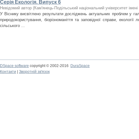
Серія Екологія. Випуск 6
Невідомий автор
(
Кам'янець-Подільський національний університет імені 
У Віснику висвітлено результати досліджень актуальних проблем у галу
природокористування, біорізноманіття та заповідної справи, екології л
сільського ...
DSpace software
copyright © 2002-2016
DuraSpace
Контакти
|
Зворотній зв'язок