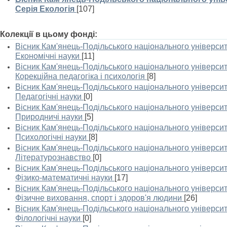
Серія Екологія
[107]
Колекції в цьому фонді:
Вісник Кам'янець-Подільського національного університе
Економічні науки
[11]
Вісник Кам'янець-Подільського національного університе
Корекційна педагогіка і психологія
[8]
Вісник Кам'янець-Подільського національного університе
Педагогічні науки
[0]
Вісник Кам'янець-Подільського національного університе
Природничі науки
[5]
Вісник Кам'янець-Подільського національного університе
Психологічні науки
[8]
Вісник Кам'янець-Подільського національного університе
Літературознавство
[0]
Вісник Кам'янець-Подільського національного університе
Фізико-математичні науки
[17]
Вісник Кам'янець-Подільського національного університе
Фізичне виховання, спорт і здоров'я людини
[26]
Вісник Кам'янець-Подільського національного університе
Філологічні науки
[0]