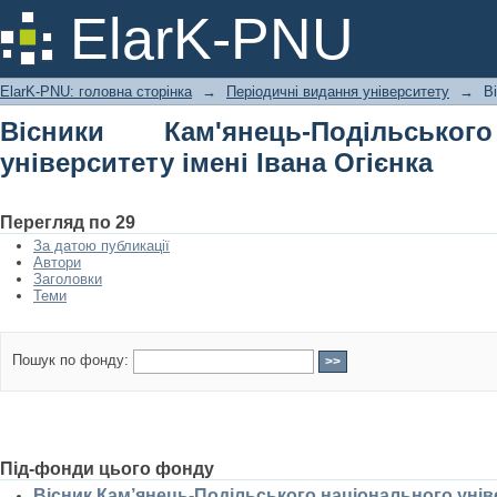
Вісники Кам'янець-Подільського н
ElarK-PNU
Огієнка
ElarK-PNU: головна сторінка
→
Періодичні видання університету
→
В
Вісники Кам'янець-Подільськог
університету імені Івана Огієнка
Перегляд по 29
За датою публикації
Автори
Заголовки
Теми
Пошук по фонду:
Під-фонди цього фонду
Вісник Кам’янець-Подільського національного універ