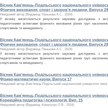
Вісник Кам’янець-Подільського національного університ
Фізичне виховання, спорт і здоров’я людини. Випуск 29
Невідомий автор
(
Видавець Панькова А.С.
,
2024
)
У віснику висвітлюються результати наукових досліджень з акт
педагогічними аспектами фізичного виховання різних груп населення, 
спортсменів та менеджменту ...
Вісник Кам’янець-Подільського національного університ
Фізичне виховання, спорт і здоров’я людини. Випуск 29
Невідомий автор
(
Видавець Панькова А.С.
,
2024
)
У віснику висвітлюються результати наукових досліджень з акт
педагогічними аспектами фізичного виховання різних груп населення, 
спортсменів та менеджменту ...
Вісник Кам'янець-Подільського національного університ
Фізико-математичні науки. Випуск 17
Невідомий автор
(
Кам’янець-Подільський національний університет імені 
Вісник Кам’янець-Подільського національного університ
Корекційна педагогіка і психологія. Вип. 15
Невідомий автор
(
Видавець Ковальчук О.В.
,
2024
)