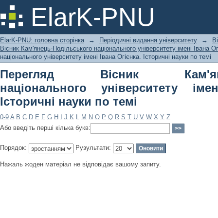
Перегляд Вісник Кам'янець-Подільс
ElarK-PNU
Івана Огієнка. Історичні науки по тем
ElarK-PNU: головна сторінка
→
Періодичні видання університету
→
В
Вісник Кам'янець-Подільського національного університету імені Івана Ог
національного університету імені Івана Огієнка. Історичні науки по темі
Перегляд Вісник Кам'янець
національного університету імен
Історичні науки по темі
0-9
A
B
C
D
E
F
G
H
I
J
K
L
M
N
O
P
Q
R
S
T
U
V
W
X
Y
Z
Або введіть перші кілька букв:
Порядок:
Рузультати:
Нажаль жоден матеріал не відповідає вашому запиту.