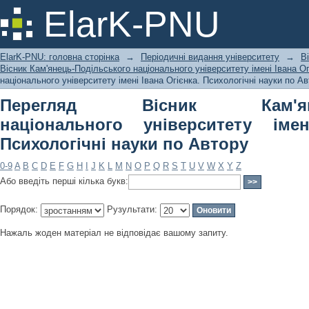
Перегляд Вісник Кам'янець-Подільс
ElarK-PNU
Івана Огієнка. Психологічні науки по
ElarK-PNU: головна сторінка
→
Періодичні видання університету
→
В
Вісник Кам'янець-Подільського національного університету імені Івана Ог
національного університету імені Івана Огієнка. Психологічні науки по А
Перегляд Вісник Кам'янець
національного університету імен
Психологічні науки по Автору
0-9
A
B
C
D
E
F
G
H
I
J
K
L
M
N
O
P
Q
R
S
T
U
V
W
X
Y
Z
Або введіть перші кілька букв:
Порядок:
Рузультати:
Нажаль жоден матеріал не відповідає вашому запиту.