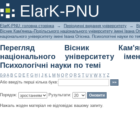
Перегляд Вісник Кам'янець-Подільс
ElarK-PNU
Івана Огієнка. Психологічні науки по 
ElarK-PNU: головна сторінка
→
Періодичні видання університету
→
В
Вісник Кам'янець-Подільського національного університету імені Івана Ог
національного університету імені Івана Огієнка. Психологічні науки по те
Перегляд Вісник Кам'янець
національного університету імен
Психологічні науки по темі
0-9
A
B
C
D
E
F
G
H
I
J
K
L
M
N
O
P
Q
R
S
T
U
V
W
X
Y
Z
Або введіть перші кілька букв:
Порядок:
Рузультати:
Нажаль жоден матеріал не відповідає вашому запиту.