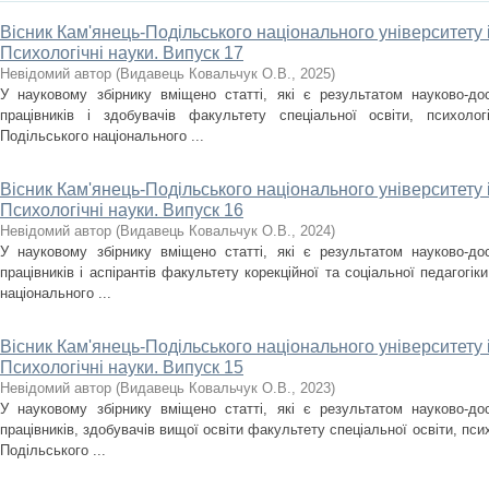
Вісник Кам'янець-Подільського національного університету і
Психологічні науки. Випуск 17
Невідомий автор
(
Видавець Ковальчук О.В.
,
2025
)
У науковому збірнику вміщено статті, які є результатом науково-дос
працівників і здобувачів факультету спеціальної освіти, психолог
Подільського національного ...
Вісник Кам'янець-Подільського національного університету і
Психологічні науки. Випуск 16
Невідомий автор
(
Видавець Ковальчук О.В.
,
2024
)
У науковому збірнику вміщено статті, які є результатом науково-дос
працівників і аспірантів факультету корекційної та соціальної педагогік
національного ...
Вісник Кам'янець-Подільського національного університету і
Психологічні науки. Випуск 15
Невідомий автор
(
Видавець Ковальчук О.В.
,
2023
)
У науковому збірнику вміщено статті, які є результатом науково-дос
працівників, здобувачів вищої освіти факультету спеціальної освіти, псих
Подільського ...