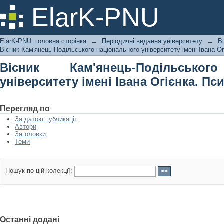
Вісник Кам'янець-Подільського на
ElarK-PNU
Огієнка. Психологічні науки
ElarK-PNU: головна сторінка
→
Періодичні видання університету
→
В
Вісник Кам'янець-Подільського національного університету імені Івана Ог
Вісник Кам'янець-Подільськог
університету імені Івана Огієнка. Пс
Перегляд по
За датою публикації
Автори
Заголовки
Теми
Пошук по цій колекції:
Останні додані