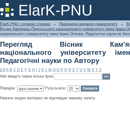
Перегляд Вісник Кам'янець-Подільс
ElarK-PNU
Івана Огієнка. Педагогічні науки по 
ElarK-PNU: головна сторінка
→
Періодичні видання університету
→
В
Вісник Кам'янець-Подільського національного університету імені Івана Ог
національного університету імені Івана Огієнка. Педагогічні науки по Авт
Перегляд Вісник Кам'янець
національного університету імен
Педагогічні науки по Автору
0-9
A
B
C
D
E
F
G
H
I
J
K
L
M
N
O
P
Q
R
S
T
U
V
W
X
Y
Z
Або введіть перші кілька букв:
Порядок:
Рузультати:
Нажаль жоден матеріал не відповідає вашому запиту.