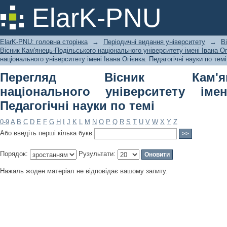
Перегляд Вісник Кам'янець-Подільс
ElarK-PNU
Івана Огієнка. Педагогічні науки по т
ElarK-PNU: головна сторінка
→
Періодичні видання університету
→
В
Вісник Кам'янець-Подільського національного університету імені Івана Ог
національного університету імені Івана Огієнка. Педагогічні науки по темі
Перегляд Вісник Кам'янець
національного університету імен
Педагогічні науки по темі
0-9
A
B
C
D
E
F
G
H
I
J
K
L
M
N
O
P
Q
R
S
T
U
V
W
X
Y
Z
Або введіть перші кілька букв:
Порядок:
Рузультати:
Нажаль жоден матеріал не відповідає вашому запиту.