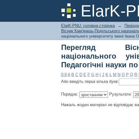
Перегляд Вісник Ка
ElarK-
Івана Огієнка. Педаго
ElarK-PNU: головна сторінка
→
Періоди
Вісник Кам'янець-Подільського національн
національного університету імені Івана О
Перегляд Вісни
національного уні
Педагогічні науки по
0-9
A
B
C
D
E
F
G
H
I
J
K
L
M
N
O
P
Q
R
Або введіть перші кілька букв:
Порядок:
Рузультати:
Нажаль жоден матеріал не відповідає в