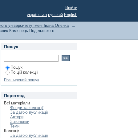
 університету імені
Ввійти
українська
русский
English
ого університету імені Івана Огієнка
→
сник Кам'янець-Подільського
Пошук
Пошук
По цій колекції
Розширений пошук
Перегляд
Всі матеріали
Фонди та колекції
За датою публикації
Автори
Заголовки
Теми
Колекція
За датою публикації