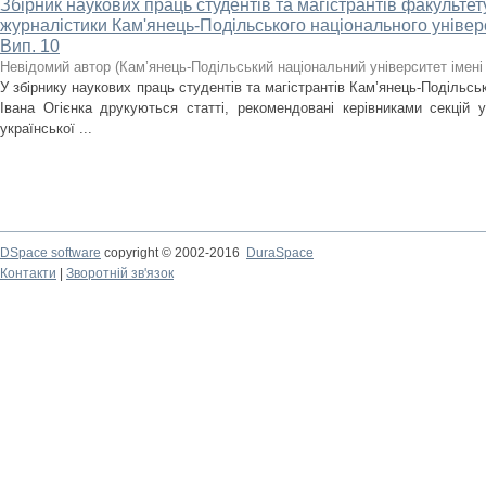
Збірник наукових праць студентів та магістрантів факультету
журналістики Кам'янець-Подільського національного універси
Вип. 10
Невідомий автор
(
Кам’янець-Подільський національний університет імені 
У збірнику наукових праць студентів та магістрантів Кам’янець-Подільськ
Івана Огієнка друкуються статті, рекомендовані керівниками секцій у
української ...
DSpace software
copyright © 2002-2016
DuraSpace
Контакти
|
Зворотній зв'язок