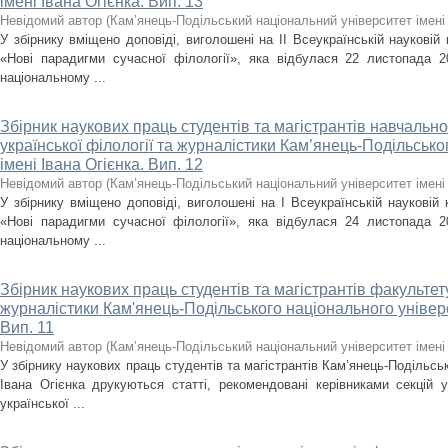
імені Івана Огієнка. Вип. 13
Невідомий автор
(
Кам’янець-Подільський національний університет імені 
У збірнику вміщено доповіді, виголошені на ІІ Всеукраїнській науковій
«Нові парадигми сучасної філології», яка відбулася 22 листопада 2
національному ...
Збірник наукових праць студентів та магістрантів навчально
української філології та журналістики Кам’янець-Подільсько
імені Івана Огієнка. Вип. 12
Невідомий автор
(
Кам’янець-Подільський національний університет імені 
У збірнику вміщено доповіді, виголошені на І Всеукраїнській науковій 
«Нові парадигми сучасної філології», яка відбулася 24 листопада 2
національному ...
Збірник наукових праць студентів та магістрантів факультету
журналістики Кам'янець-Подільського національного універси
Вип. 11
Невідомий автор
(
Кам’янець-Подільський національний університет імені 
У збірнику наукових праць студентів та магістрантів Кам’янець-Подільськ
Івана Огієнка друкуються статті, рекомендовані керівниками секцій у
української ...