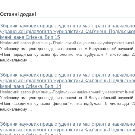
Останні додані
Збірник наукових праць студентів та магістрантів навчально
української філології та журналістики Кам'янець-Подільсько
імені Івана Огієнка. Вип.15
Невідомий автор
(
Кам’янець-Подільський національний університет імені 
У збірнику вміщено доповіді, виголошені на ІV Всеукраїнській науковій
«Нові парадигми сучасної філології», яка відбулася 7 листопада 2
національному ...
Збірник наукових праць студентів та магістрантів навчально
української філології та журналістики Кам’янець-Подільсько
імені Івана Огієнка. Вип. 14
Невідомий автор
(
Кам'янець-Подільський національний університет імені 
У збірнику вміщено доповіді, виголошені на IІІ Всеукраїнській науковій
«Нові парадигми сучасної філології», яка відбулася 8 листопада 2
національному ...
Збірник наукових праць студентів та магістрантів навчально
української філології та журналістики Кам’янець-Подільсько