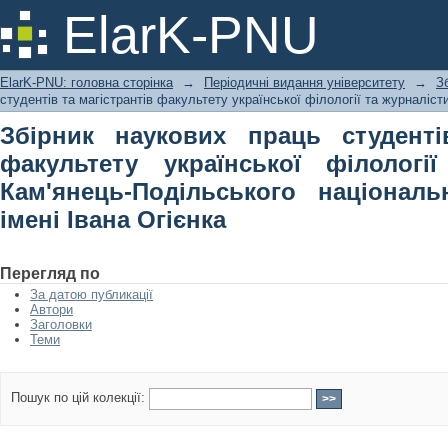
Збірник наукових праць студентів 
ElarK-PNU
філології та журналістики Кам
університету імені Івана Огієнка
ElarK-PNU: головна сторінка
→
Періодичні видання університету
→
З
студентів та магістрантів факультету української філології та журналіст
Збірник наукових праць студенті
факультету української філологі
Кам'янець-Подільського національ
імені Івана Огієнка
Перегляд по
За датою публикації
Автори
Заголовки
Теми
Пошук по цій колекції: