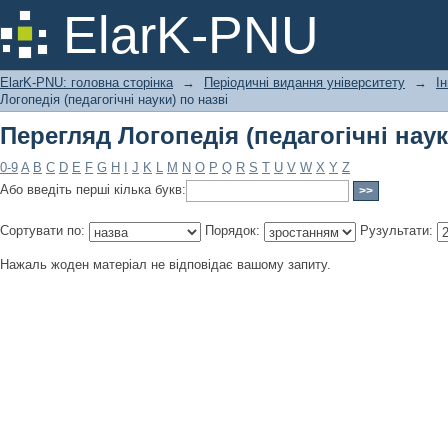
Перегляд Логопедія (педагогічні наук
ElarK-PNU
ElarK-PNU: головна сторінка
→
Періодичні видання університету
→
І
Логопедія (педагогічні науки) по назві
Перегляд Логопедія (педагогічні наук
0-9
A
B
C
D
E
F
G
H
I
J
K
L
M
N
O
P
Q
R
S
T
U
V
W
X
Y
Z
Або введіть перші кілька букв:
Сортувати по:
Порядок:
Рузультати:
Нажаль жоден матеріал не відповідає вашому запиту.