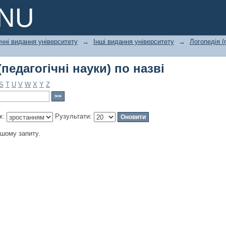
педагогічні науки) по назві
PNU
чні видання університету
→
Інші видання університету
→
Логопедія (
педагогічні науки) по назві
S
T
U
V
W
X
Y
Z
к:
Рузультати:
ашому запиту.