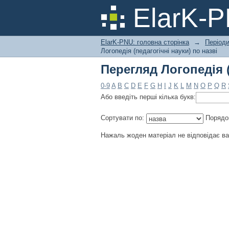
Перегляд Логопедія (
ElarK-
ElarK-PNU: головна сторінка
→
Періоди
Логопедія (педагогічні науки) по назві
Перегляд Логопедія (
0-9
A
B
C
D
E
F
G
H
I
J
K
L
M
N
O
P
Q
R
Або введіть перші кілька букв:
Сортувати по:
Порядо
Нажаль жоден матеріал не відповідає в