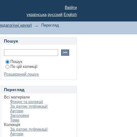
Ввійти
українська
русский
English
педагогічні науки)
→
Перегляд
Пошук
Пошук
По цій колекції
Розширений пошук
Перегляд
Всі матеріали
Фонди та колекції
За датою публикації
Автори
Заголовки
Теми
Колекція
За датою публикації
Автори