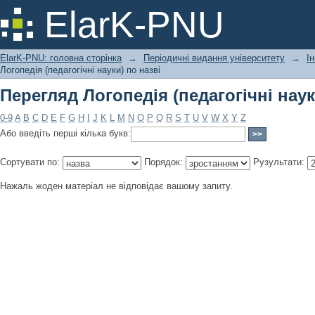
Перегляд Логопедія (педагогічні наук
ElarK-PNU
ElarK-PNU: головна сторінка
→
Періодичні видання університету
→
І
Логопедія (педагогічні науки) по назві
Перегляд Логопедія (педагогічні наук
0-9
A
B
C
D
E
F
G
H
I
J
K
L
M
N
O
P
Q
R
S
T
U
V
W
X
Y
Z
Або введіть перші кілька букв:
Сортувати по:
Порядок:
Рузультати:
Нажаль жоден матеріал не відповідає вашому запиту.