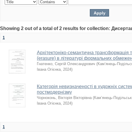
Showing 2 out of a total of 2 results for collection: Дисерта
1
Архітектоніко-семантична трансформація т
(erasure) в літературі формальних обмеже
Гнатенко, Сергій Олександрович
(
Кам’янець-Подільсь
Івана Огієнка
,
2024
)
Категорія невизначеності в художніх систе
постмодернізму
Чорноконь, Вікторія Вікторівна
(
Кам’янець-Подільськи
Івана Огієнка
,
2024
)
1