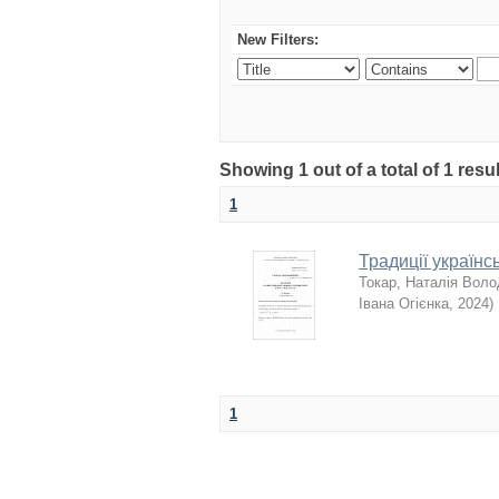
New Filters:
Showing 1 out of a total of 1 resu
1
Традиції українс
Токар, Наталія Вол
Івана Огієнка
,
2024
)
1