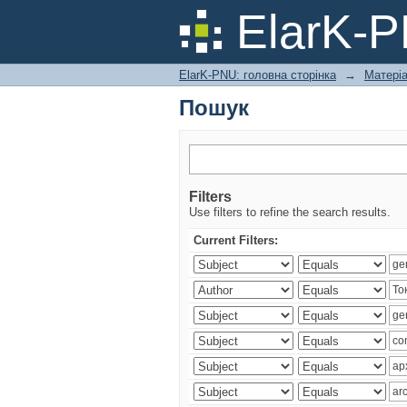
Пошук
ElarK-
ElarK-PNU: головна сторінка
→
Матері
Пошук
Filters
Use filters to refine the search results.
Current Filters: