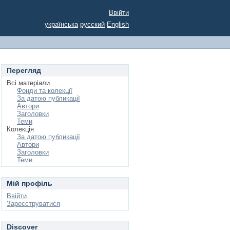
Ввійти
українська
русский
English
Перегляд
Всі матеріали
Фонди та колекції
За датою публикації
Автори
Заголовки
Теми
Колекція
За датою публикації
Автори
Заголовки
Теми
Мій профіль
Ввійти
Зареєструватися
Discover