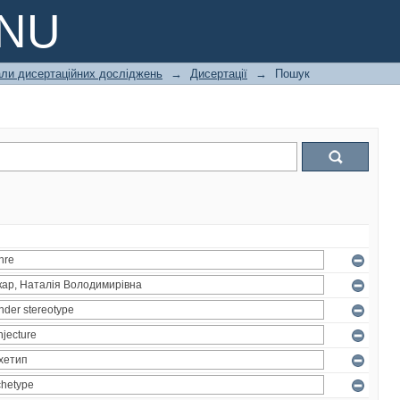
PNU
али дисертаційних досліджень
→
Дисертації
→
Пошук