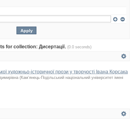
lts for collection: Дисертації.
(0.0 seconds)
ької художньо-історичної прози у творчості Івана Корсака
одимирівна
(
Кам’янець-Подільський національний університет імені