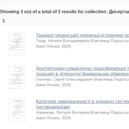
Showing 3 out of a total of 3 results for collection: Дисерта
1
Традиції української художньо-історичної п
Токар, Наталія Володимирівна
(
Кам’янець-Подільськи
Івана Огієнка
,
2024
)
Архітектоніко-семантична трансформація т
(erasure) в літературі формальних обмеже
Гнатенко, Сергій Олександрович
(
Кам’янець-Подільсь
Івана Огієнка
,
2024
)
Категорія невизначеності в художніх систе
постмодернізму
Чорноконь, Вікторія Вікторівна
(
Кам’янець-Подільськи
Івана Огієнка
,
2024
)