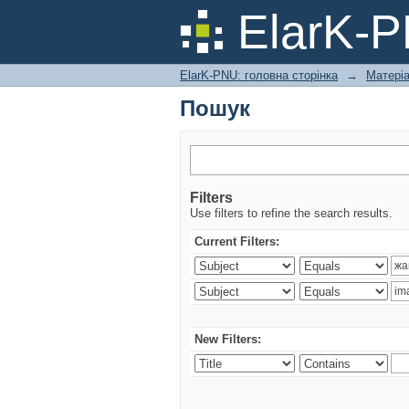
Пошук
ElarK-
ElarK-PNU: головна сторінка
→
Матері
Пошук
Filters
Use filters to refine the search results.
Current Filters:
New Filters: