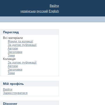
Ввійти
українська
русский
English
Перегляд
Всі матеріали
Фонди та колекції
За датою публикації
Автори
Заголовки
Теми
Колекція
За датою публикації
Автори
Заголовки
Теми
Мій профіль
Ввійти
Зареєструватися
Discover