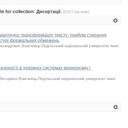
lts for collection: Дисертації.
(0.077 seconds)
емантична трансформація тексту: прийом стирання
ературі формальних обмежень
ександрович
(
Кам’янець-Подільський національний університет імені
аченості в художніх системах модернізму і
Вікторівна
(
Кам’янець-Подільський національний університет імені