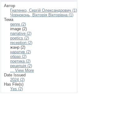
Автор
Гнатенко, Сергій Олександрович (1)
Чорноконь, Вікторія Вікторівна (1)
Тема
genre (2)
image (2)
narrative (2)
poetics (2)
reception (2)
жанр (2)
наратив (2)
образ (2)
поетика (2)
рецепція (2)
... View More
Date Issued
2024 (2)
Has File(s)
Yes (2)