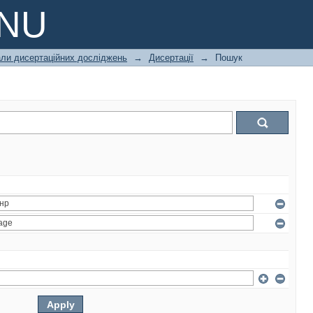
PNU
али дисертаційних досліджень
→
Дисертації
→
Пошук