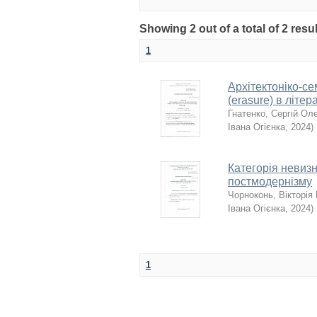
Showing 2 out of a total of 2 resu
1
Архітектоніко-с
(erasure) в літ
Гнатенко, Сергій Ол
Івана Огієнка
,
2024
)
Категорія невизн
постмодернізму
Чорноконь, Вікторія 
Івана Огієнка
,
2024
)
1