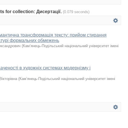
lts for collection: Дисертації.
(0.079 seconds)
емантична трансформація тексту: прийом стирання
ературі формальних обмежень
ександрович
(
Кам’янець-Подільський національний університет імені
аченості в художніх системах модернізму і
Вікторівна
(
Кам’янець-Подільський національний університет імені