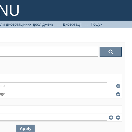
PNU
али дисертаційних досліджень
→
Дисертації
→
Пошук