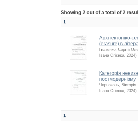
Showing 2 out of a total of 2 resu
1
Архітектоніко-с
(erasure) в літ
Гнатенко, Сергій Ол
Івана Огієнка
,
2024
)
Категорія невизн
постмодернізму
Чорноконь, Вікторія 
Івана Огієнка
,
2024
)
1