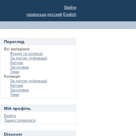
Ввійти
українська
русский
English
Перегляд
Всі матеріали
Фонди та колекції
За датою публикації
Автори
Заголовки
Теми
Колекція
За датою публикації
Автори
Заголовки
Теми
Мій профіль
Ввійти
Зареєструватися
Discover