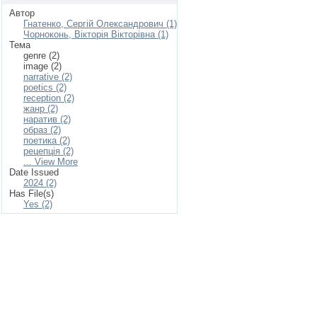
Автор
Гнатенко, Сергій Олександрович (1)
Чорноконь, Вікторія Вікторівна (1)
Тема
genre (2)
image (2)
narrative (2)
poetics (2)
reception (2)
жанр (2)
наратив (2)
образ (2)
поетика (2)
рецепція (2)
... View More
Date Issued
2024 (2)
Has File(s)
Yes (2)