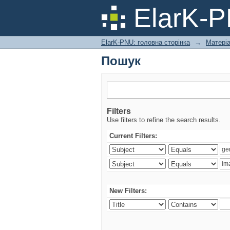
Пошук
ElarK-
ElarK-PNU: головна сторінка
→
Матері
Пошук
Filters
Use filters to refine the search results.
Current Filters:
New Filters: