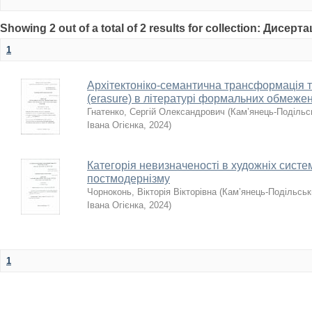
Showing 2 out of a total of 2 results for collection: Дисерта
1
Архітектоніко-семантична трансформація т
(erasure) в літературі формальних обмеже
Гнатенко, Сергій Олександрович
(
Кам’янець-Подільсь
Івана Огієнка
,
2024
)
Категорія невизначеності в художніх систе
постмодернізму
Чорноконь, Вікторія Вікторівна
(
Кам’янець-Подільськи
Івана Огієнка
,
2024
)
1