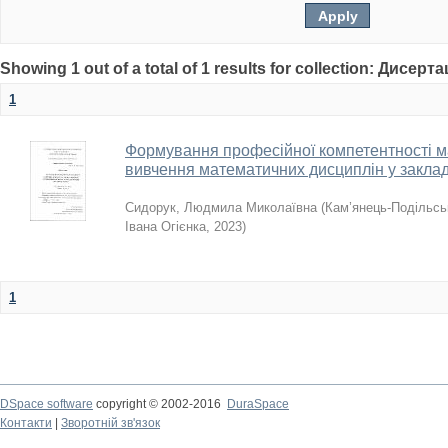
Showing 1 out of a total of 1 results for collection: Дисерта
1
Формування професійної компетентності ма
вивчення математичних дисциплін у закла
Сидорук, Людмила Миколаївна
(
Кам’янець-Подільськ
Івана Огієнка
,
2023
)
1
DSpace software
copyright © 2002-2016
DuraSpace
Контакти
|
Зворотній зв'язок