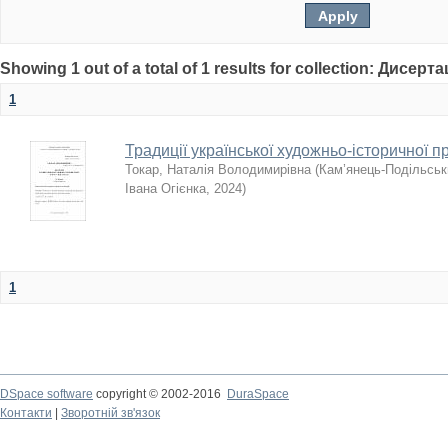
Showing 1 out of a total of 1 results for collection: Дисерта
1
Традиції української художньо-історичної п
Токар, Наталія Володимирівна
(
Кам’янець-Подільськи
Івана Огієнка
,
2024
)
1
DSpace software
copyright © 2002-2016
DuraSpace
Контакти
|
Зворотній зв'язок